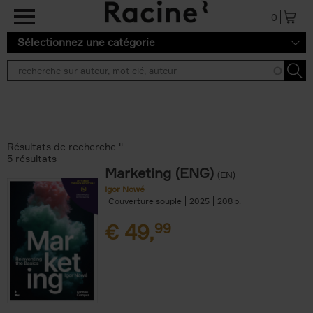
Aller au contenu principal
0
Sélectionnez une catégorie
Résultats de recherche ''
5 résultats
Marketing (ENG)
(EN)
Igor Nowé
Couverture souple
2025
208
€
49,
99