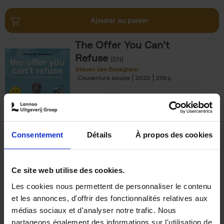
Ajouter au panier
The Offer You Can't
Refuse
(EN)
Steven Van Belleghem
Couverture souple
2020
256
€
37,
50
Consentement
Détails
À propos des cookies
Ajouter au panier
Ce site web utilise des cookies.
Les cookies nous permettent de personnaliser le contenu
Building Bonds = Building
et les annonces, d'offrir des fonctionnalités relatives aux
Business
(EN)
médias sociaux et d'analyser notre trafic. Nous
Jochen Roef
Jozefien De Feyter
Carolien Boom
partageons également des informations sur l'utilisation de
Couverture souple
2025
200