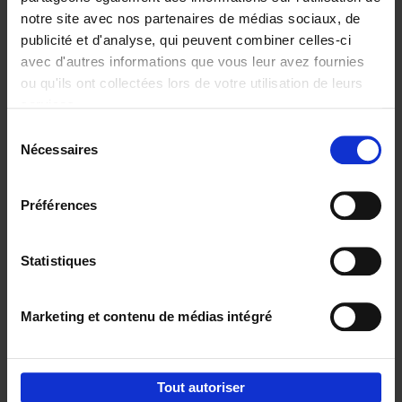
notre site avec nos partenaires de médias sociaux, de
€
29,
99
publicité et d'analyse, qui peuvent combiner celles-ci
avec d'autres informations que vous leur avez fournies
ou qu'ils ont collectées lors de votre utilisation de leurs
services.
Sélection
Nécessaires
du
Ajouter au panier
consentement
Digital marketing like a PRO -
Préférences
completely revised edition
(EN)
Clo Willaerts
Couverture souple
2022
226
Statistiques
€
35,
50
Marketing et contenu de médias intégré
Tout autoriser