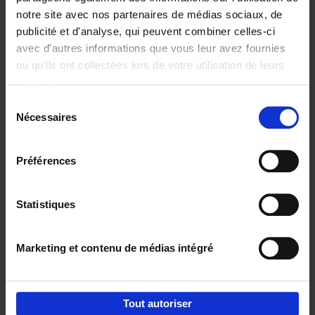
notre site avec nos partenaires de médias sociaux, de
€
29,
99
publicité et d'analyse, qui peuvent combiner celles-ci
avec d'autres informations que vous leur avez fournies
ou qu'ils ont collectées lors de votre utilisation de leurs
services.
Sélection
Nécessaires
du
Ajouter au panier
consentement
Digital marketing like a PRO -
Préférences
completely revised edition
(EN)
Clo Willaerts
Couverture souple
2022
226
Statistiques
€
35,
50
Marketing et contenu de médias intégré
Tout autoriser