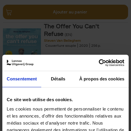
Ajouter au panier
The Offer You Can't
Refuse
(EN)
Steven Van Belleghem
Couverture souple
2020
256
€
37,
50
Consentement
Détails
À propos des cookies
Ajouter au panier
Ce site web utilise des cookies.
Les cookies nous permettent de personnaliser le contenu
Building Bonds = Building
et les annonces, d'offrir des fonctionnalités relatives aux
Business
(EN)
médias sociaux et d'analyser notre trafic. Nous
Jochen Roef
Jozefien De Feyter
Carolien Boom
partageons également des informations sur l'utilisation de
Couverture souple
2025
200