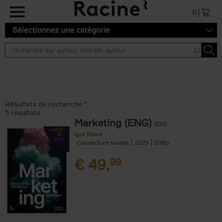
Aller au contenu principal
0
Sélectionnez une catégorie
Résultats de recherche ''
5 résultats
Marketing (ENG)
(EN)
Igor Nowé
Couverture souple
2025
208
€
49,
99