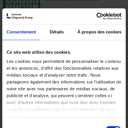
€
35,
50
Consentement
Détails
À propos des cookies
Ajouter au panier
Ce site web utilise des cookies.
Les cookies nous permettent de personnaliser le contenu
The Offer You Can't
et les annonces, d'offrir des fonctionnalités relatives aux
Refuse
(EN)
médias sociaux et d'analyser notre trafic. Nous
Steven Van Belleghem
partageons également des informations sur l'utilisation de
Couverture souple
2020
256
notre site avec nos partenaires de médias sociaux, de
€
37,
50
publicité et d'analyse, qui peuvent combiner celles-ci
avec d'autres informations que vous leur avez fournies
ou qu'ils ont collectées lors de votre utilisation de leurs
services.
Sélection