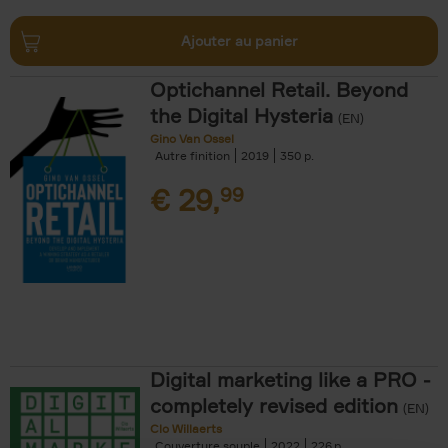
Ajouter au panier
Optichannel Retail. Beyond
the Digital Hysteria
(EN)
Gino Van Ossel
Autre finition
2019
350
€
29,
99
Digital marketing like a PRO -
completely revised edition
(EN)
Clo Willaerts
Couverture souple
2022
226