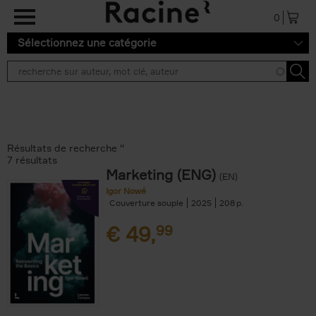
Aller au contenu principal
0
Sélectionnez une catégorie
Résultats de recherche ''
7 résultats
Marketing (ENG)
(EN)
Igor Nowé
Couverture souple
2025
208
€
49,
99