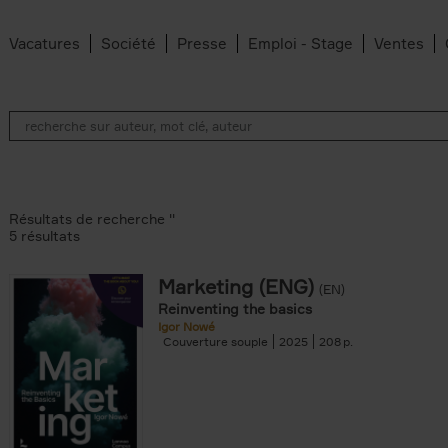
Vacatures
Société
Presse
Emploi - Stage
Ventes
Résultats de recherche ''
5 résultats
Marketing (ENG)
(EN)
lter
Reinventing the basics
Igor Nowé
Couverture souple
2025
208
te filter
r
Feyter filter
an Belleghem filter