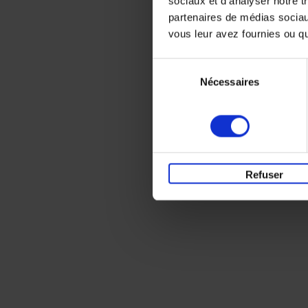
sociaux et d'analyser notre t
partenaires de médias sociaux
vous leur avez fournies ou qu'
Sélection
Nécessaires
du
consentement
Refuser