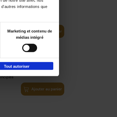
on de notre site avec nos
 d'autres informations que
iness
€
29,
99
(EN)
tal world
Marketing et contenu de
Ajouter au panier
médias intégré
Tout autoriser
€
34,
99
inciples
Ajouter au panier