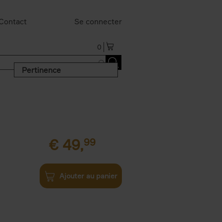
Contact
Se connecter
0
Pertinence
€
49,
99
Ajouter au panier