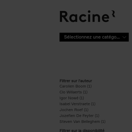
Aller au contenu principal
Sélectionnez une catégorie
Filtrer sur l'auteur
Carolien Boom (1)
Apply Carolien Boom fi
Clo Willaerts (1)
Apply Clo Willaerts filter
Igor Nowé (1)
Apply Igor Nowé filter
Isabel Verstraete (1)
Apply Isabel Verstrae
Jochen Roef (1)
Apply Jochen Roef filte
Jozefien De Feyter (1)
Apply Jozefien De 
Steven Van Belleghem (1)
Apply Steven V
Filtrer sur la disponibilité