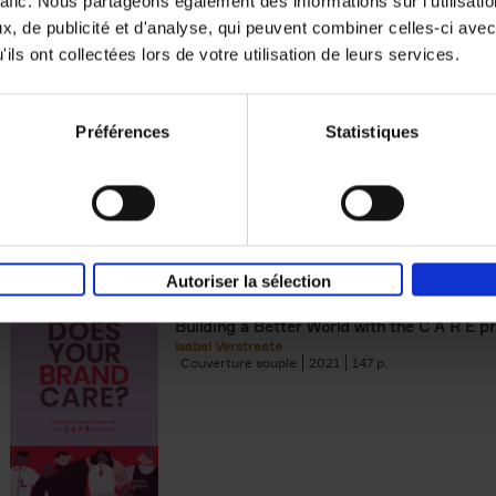
rafic. Nous partageons également des informations sur l'utilisati
, de publicité et d'analyse, qui peuvent combiner celles-ci avec
Building Bonds = Building Bus
ils ont collectées lors de votre utilisation de leurs services.
How to win buyers’ trust in a turbulent digi
Jochen Roef
Jozefien De Feyter
Carolien Boom
Couverture souple
2025
200
Préférences
Statistiques
Autoriser la sélection
Does Your Brand Care?
(EN)
Building a Better World with the C A R E pr
Isabel Verstraete
Couverture souple
2021
147