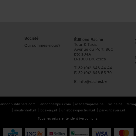
Société
Éditions Racine
Tour & Taxis
Qui sommes-nous?
Avenue du Port, 86C
bte 104A
B-1000 Bruxelles
T. 32 (0)2 646 44 44
F. 32 (0)2 646 55 70
E.
info@racine.be
lannoopublishers.com
lannoocampus.com
academiapress.be
racine.be
terra
meulenhoff.nl
boekerij.nl
unieboekspectrum.nl
parkuitgevers.nl
Tous les prix s’entendent tva compris.