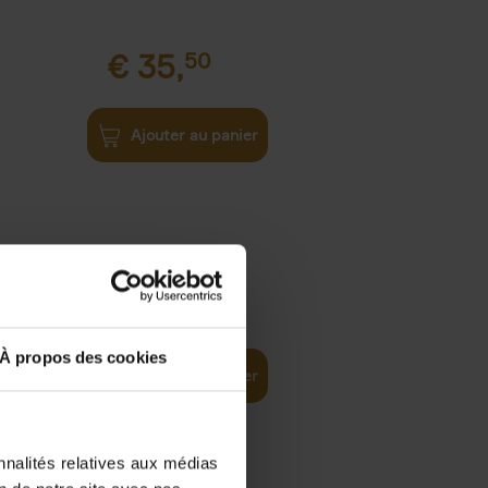
€
35,
50
Ajouter au panier
€
37,
50
)
ellent
À propos des cookies
Ajouter au panier
nnalités relatives aux médias