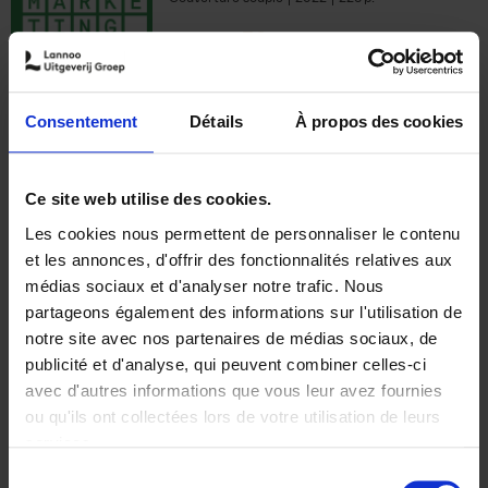
€
35,
50
Consentement
Détails
À propos des cookies
Ajouter au panier
Ce site web utilise des cookies.
Les cookies nous permettent de personnaliser le contenu
The Offer You Can't
et les annonces, d'offrir des fonctionnalités relatives aux
Refuse
(EN)
médias sociaux et d'analyser notre trafic. Nous
Steven Van Belleghem
partageons également des informations sur l'utilisation de
Couverture souple
2020
256
notre site avec nos partenaires de médias sociaux, de
€
37,
50
publicité et d'analyse, qui peuvent combiner celles-ci
avec d'autres informations que vous leur avez fournies
ou qu'ils ont collectées lors de votre utilisation de leurs
services.
Sélection