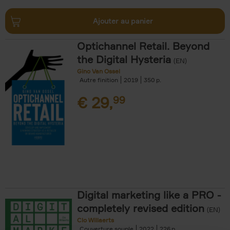
Ajouter au panier
Optichannel Retail. Beyond
the Digital Hysteria
(EN)
Gino Van Ossel
Autre finition
2019
350
€
29,
99
Digital marketing like a PRO -
completely revised edition
(EN)
Clo Willaerts
Couverture souple
2022
226