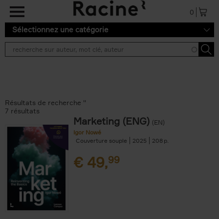
Aller au contenu principal
0
Sélectionnez une catégorie
Résultats de recherche ''
7 résultats
Marketing (ENG)
(EN)
Igor Nowé
Couverture souple
2025
208
€
49,
99