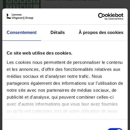
€
35,
50
Consentement
Détails
À propos des cookies
Ajouter au panier
Ce site web utilise des cookies.
Les cookies nous permettent de personnaliser le contenu
The Offer You Can't
et les annonces, d'offrir des fonctionnalités relatives aux
Refuse
(EN)
médias sociaux et d'analyser notre trafic. Nous
Steven Van Belleghem
partageons également des informations sur l'utilisation de
Couverture souple
2020
256
notre site avec nos partenaires de médias sociaux, de
€
37,
50
publicité et d'analyse, qui peuvent combiner celles-ci
avec d'autres informations que vous leur avez fournies
ou qu'ils ont collectées lors de votre utilisation de leurs
services.
Sélection