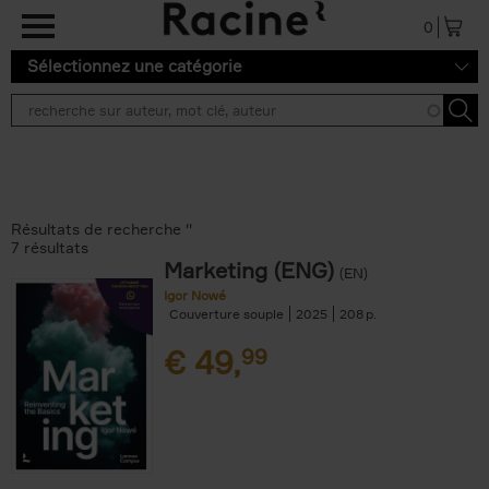
Aller au contenu principal
0
Sélectionnez une catégorie
Résultats de recherche ''
7 résultats
Marketing (ENG)
(EN)
Igor Nowé
Couverture souple
2025
208
€
49,
99