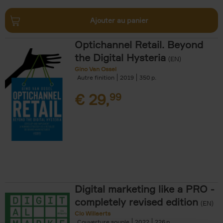
Ajouter au panier
Optichannel Retail. Beyond
the Digital Hysteria
(EN)
Gino Van Ossel
Autre finition
2019
350
€
29,
99
Digital marketing like a PRO -
completely revised edition
(EN)
Clo Willaerts
Couverture souple
2022
226