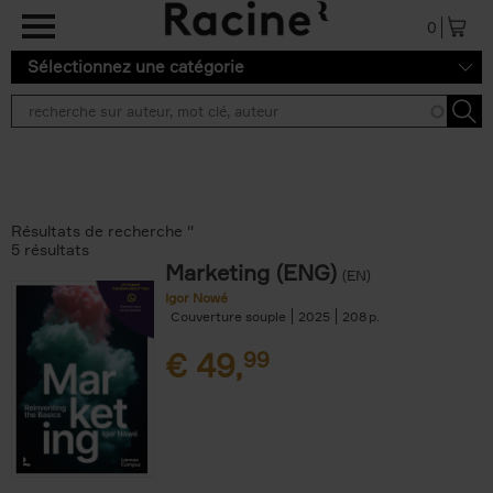
Aller au contenu principal
0
Sélectionnez une catégorie
Résultats de recherche ''
5 résultats
Marketing (ENG)
(EN)
Igor Nowé
Couverture souple
2025
208
€
49,
99