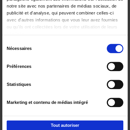
notre site avec nos partenaires de médias sociaux, de
€
29,
99
publicité et d'analyse, qui peuvent combiner celles-ci
avec d'autres informations que vous leur avez fournies
ou qu'ils ont collectées lors de votre utilisation de leurs
services.
Sélection
Nécessaires
du
Ajouter au panier
consentement
Digital marketing like a PRO -
Préférences
completely revised edition
(EN)
Clo Willaerts
Couverture souple
2022
226
Statistiques
€
35,
50
Marketing et contenu de médias intégré
Tout autoriser