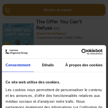
Ajouter au panier
The Offer You Can't
Refuse
(EN)
Steven Van Belleghem
Couverture souple
2020
256
€
37,
50
Consentement
Détails
À propos des cookies
Ajouter au panier
Ce site web utilise des cookies.
Les cookies nous permettent de personnaliser le contenu
Building Bonds = Building
et les annonces, d'offrir des fonctionnalités relatives aux
Business
(EN)
médias sociaux et d'analyser notre trafic. Nous
Jochen Roef
Jozefien De Feyter
Carolien Boom
partageons également des informations sur l'utilisation de
Couverture souple
2025
200