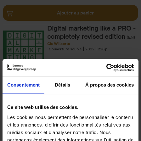
Ajouter au panier
Digital marketing like a PRO -
completely revised edition
(EN)
Clo Willaerts
Couverture souple
2022
226
€
35,
50
Consentement
Détails
À propos des cookies
Ajouter au panier
Ce site web utilise des cookies.
Les cookies nous permettent de personnaliser le contenu
The Offer You Can't
et les annonces, d'offrir des fonctionnalités relatives aux
Refuse
(EN)
médias sociaux et d'analyser notre trafic. Nous
Steven Van Belleghem
partageons également des informations sur l'utilisation de
Couverture souple
2020
256