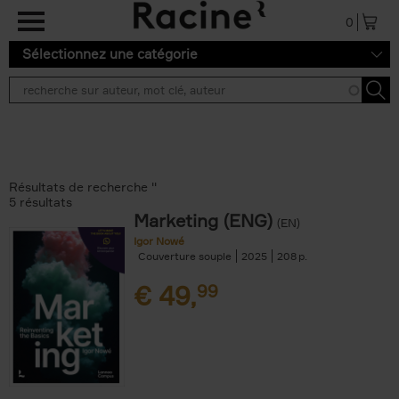
Aller au contenu principal
0
Sélectionnez une catégorie
Résultats de recherche ''
5 résultats
Marketing (ENG)
(EN)
Igor Nowé
Couverture souple
2025
208
€
49,
99