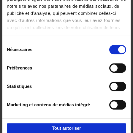
notre site avec nos partenaires de médias sociaux, de
€
37,
50
publicité et d'analyse, qui peuvent combiner celles-ci
avec d'autres informations que vous leur avez fournies
ou qu'ils ont collectées lors de votre utilisation de leurs
services.
Sélection
Nécessaires
du
Ajouter au panier
consentement
Building Bonds = Building
Préférences
Business
(EN)
Jochen Roef
Jozefien De Feyter
Carolien Boom
Couverture souple
2025
200
Statistiques
€
29,
99
Marketing et contenu de médias intégré
Tout autoriser