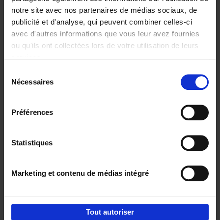
notre site avec nos partenaires de médias sociaux, de
€
29,
99
publicité et d'analyse, qui peuvent combiner celles-ci
avec d'autres informations que vous leur avez fournies
ou qu'ils ont collectées lors de votre utilisation de leurs
services.
Sélection
Nécessaires
du
Ajouter au panier
consentement
Digital marketing like a PRO -
Préférences
completely revised edition
(EN)
Clo Willaerts
Couverture souple
2022
226
Statistiques
€
35,
50
Marketing et contenu de médias intégré
Tout autoriser