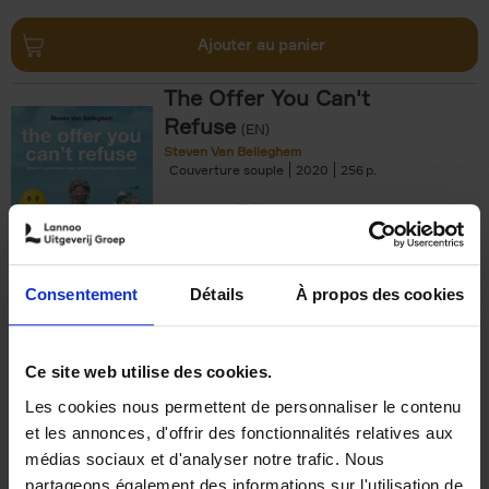
Ajouter au panier
The Offer You Can't
Refuse
(EN)
Steven Van Belleghem
Couverture souple
2020
256
€
37,
50
Consentement
Détails
À propos des cookies
Ajouter au panier
Ce site web utilise des cookies.
Les cookies nous permettent de personnaliser le contenu
Building Bonds = Building
et les annonces, d'offrir des fonctionnalités relatives aux
Business
(EN)
médias sociaux et d'analyser notre trafic. Nous
Jochen Roef
Jozefien De Feyter
Carolien Boom
partageons également des informations sur l'utilisation de
Couverture souple
2025
200