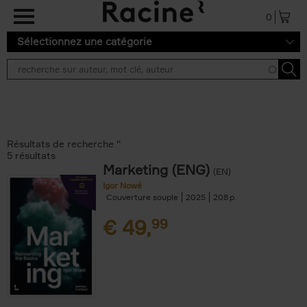
Aller au contenu principal
0
Sélectionnez une catégorie
Résultats de recherche ''
5 résultats
Marketing (ENG)
(EN)
Igor Nowé
Couverture souple
2025
208
€
49,
99