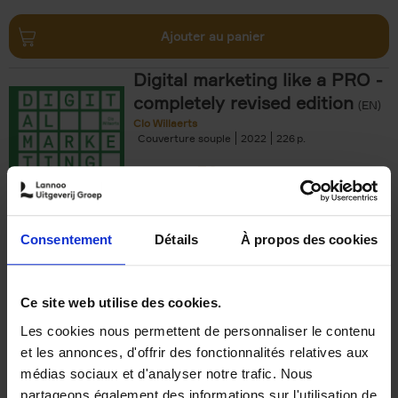
Ajouter au panier
Digital marketing like a PRO -
completely revised edition
(EN)
Clo Willaerts
Couverture souple
2022
226
€
35,
50
Consentement
Détails
À propos des cookies
Ajouter au panier
Ce site web utilise des cookies.
Les cookies nous permettent de personnaliser le contenu
The Offer You Can't
et les annonces, d'offrir des fonctionnalités relatives aux
Refuse
(EN)
médias sociaux et d'analyser notre trafic. Nous
Steven Van Belleghem
partageons également des informations sur l'utilisation de
Couverture souple
2020
256