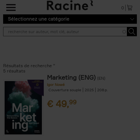
Aller au contenu principal
0
Sélectionnez une catégorie
Résultats de recherche ''
5 résultats
Marketing (ENG)
(EN)
Igor Nowé
Couverture souple
2025
208
€
49,
99