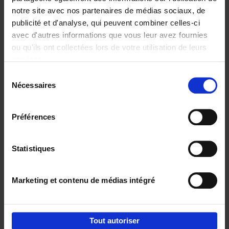
notre site avec nos partenaires de médias sociaux, de
€
37,
50
publicité et d'analyse, qui peuvent combiner celles-ci
avec d'autres informations que vous leur avez fournies
ou qu'ils ont collectées lors de votre utilisation de leurs
services.
Sélection
Nécessaires
du
Ajouter au panier
consentement
Building Bonds = Building
Préférences
Business
(EN)
Jochen Roef
Jozefien De Feyter
Carolien Boom
Couverture souple
2025
200
Statistiques
€
29,
99
Marketing et contenu de médias intégré
Tout autoriser