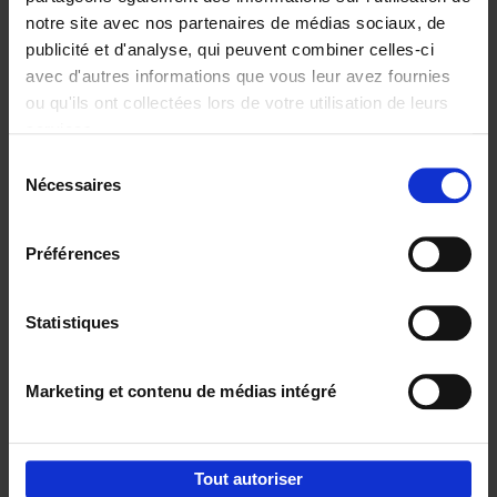
notre site avec nos partenaires de médias sociaux, de
€
29,
99
publicité et d'analyse, qui peuvent combiner celles-ci
avec d'autres informations que vous leur avez fournies
ou qu'ils ont collectées lors de votre utilisation de leurs
services.
Sélection
Nécessaires
du
Ajouter au panier
consentement
Digital marketing like a PRO -
Préférences
completely revised edition
(EN)
Clo Willaerts
Couverture souple
2022
226
Statistiques
€
35,
50
Marketing et contenu de médias intégré
Tout autoriser