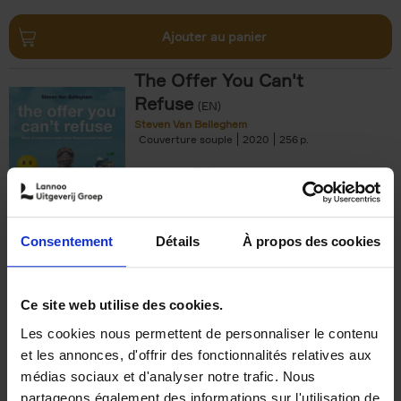
Ajouter au panier
The Offer You Can't
Refuse
(EN)
Steven Van Belleghem
Couverture souple
2020
256
€
37,
50
Consentement
Détails
À propos des cookies
Ajouter au panier
Ce site web utilise des cookies.
Les cookies nous permettent de personnaliser le contenu
Building Bonds = Building
et les annonces, d'offrir des fonctionnalités relatives aux
Business
(EN)
médias sociaux et d'analyser notre trafic. Nous
Jochen Roef
Jozefien De Feyter
Carolien Boom
partageons également des informations sur l'utilisation de
Couverture souple
2025
200