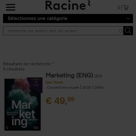
Aller au contenu principal
0
Sélectionnez une catégorie
Résultats de recherche ''
5 résultats
Marketing (ENG)
(EN)
Igor Nowé
Couverture souple
2025
208
€
49,
99