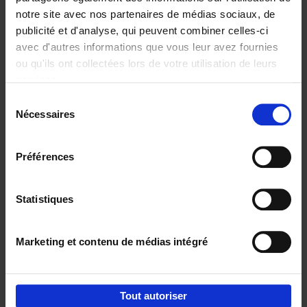
notre site avec nos partenaires de médias sociaux, de
€
37,
50
publicité et d'analyse, qui peuvent combiner celles-ci
avec d'autres informations que vous leur avez fournies
ou qu'ils ont collectées lors de votre utilisation de leurs
services.
Sélection
Nécessaires
du
Ajouter au panier
consentement
Building Bonds = Building
Préférences
Business
(EN)
Jochen Roef
Jozefien De Feyter
Carolien Boom
Couverture souple
2025
200
Statistiques
€
29,
99
Marketing et contenu de médias intégré
Tout autoriser