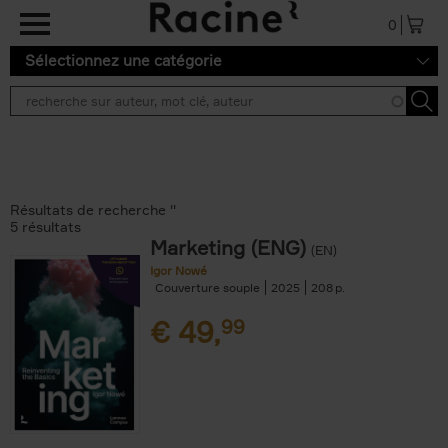
Aller au contenu principal
0
Sélectionnez une catégorie
Résultats de recherche ''
5 résultats
Marketing (ENG)
(EN)
Igor Nowé
Couverture souple
2025
208
€
49,
99