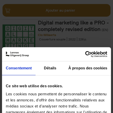
Ajouter au panier
Digital marketing like a PRO -
completely revised edition
(EN)
Clo Willaerts
Couverture souple
2022
226
€
35,
50
Consentement
Détails
À propos des cookies
Ajouter au panier
Ce site web utilise des cookies.
Les cookies nous permettent de personnaliser le contenu
The Offer You Can't
et les annonces, d'offrir des fonctionnalités relatives aux
Refuse
(EN)
médias sociaux et d'analyser notre trafic. Nous
Steven Van Belleghem
partageons également des informations sur l'utilisation de
Couverture souple
2020
256