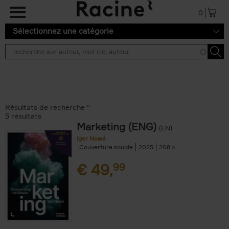
Aller au contenu principal
0
Sélectionnez une catégorie
Résultats de recherche ''
5 résultats
Marketing (ENG)
(EN)
Igor Nowé
Couverture souple
2025
208
€
49,
99