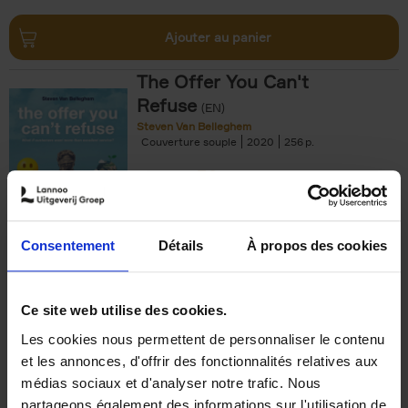
Ajouter au panier
The Offer You Can't
Refuse
(EN)
Steven Van Belleghem
Couverture souple
2020
256
€
37,
50
Consentement
Détails
À propos des cookies
Ajouter au panier
Ce site web utilise des cookies.
Les cookies nous permettent de personnaliser le contenu
Building Bonds = Building
et les annonces, d'offrir des fonctionnalités relatives aux
Business
(EN)
médias sociaux et d'analyser notre trafic. Nous
Jochen Roef
Jozefien De Feyter
Carolien Boom
partageons également des informations sur l'utilisation de
Couverture souple
2025
200