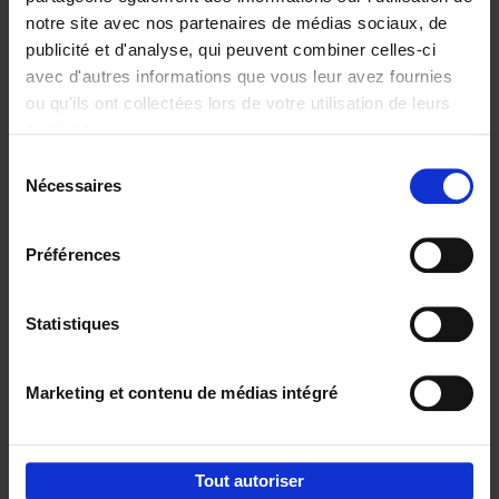
notre site avec nos partenaires de médias sociaux, de
€
29,
99
publicité et d'analyse, qui peuvent combiner celles-ci
avec d'autres informations que vous leur avez fournies
ou qu'ils ont collectées lors de votre utilisation de leurs
services.
Sélection
Nécessaires
du
Ajouter au panier
consentement
Digital marketing like a PRO -
Préférences
completely revised edition
(EN)
Clo Willaerts
Couverture souple
2022
226
Statistiques
€
35,
50
Marketing et contenu de médias intégré
Tout autoriser