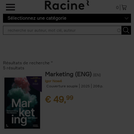
Aller au contenu principal
0
Sélectionnez une catégorie
Résultats de recherche ''
5 résultats
Marketing (ENG)
(EN)
Igor Nowé
Couverture souple
2025
208
€
49,
99