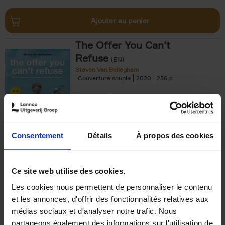
Ajouter au panier
The Offer You Can't
Refuse
(EN)
Steven Van Belleghem
Couverture souple
2020
256
€
37,
50
Consentement
Détails
À propos des cookies
Ajouter au panier
Ce site web utilise des cookies.
Les cookies nous permettent de personnaliser le contenu
Building Bonds = Building
et les annonces, d'offrir des fonctionnalités relatives aux
Business
(EN)
médias sociaux et d'analyser notre trafic. Nous
Jochen Roef
Jozefien De Feyter
Carolien Boom
partageons également des informations sur l'utilisation de
Couverture souple
2025
200