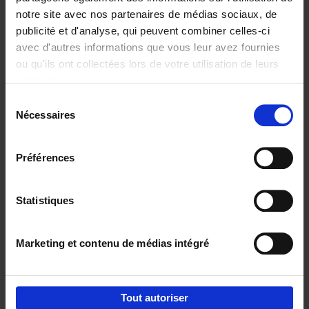
notre site avec nos partenaires de médias sociaux, de
€
29,
99
publicité et d'analyse, qui peuvent combiner celles-ci
avec d'autres informations que vous leur avez fournies
ou qu'ils ont collectées lors de votre utilisation de leurs
services.
Sélection
Nécessaires
du
Ajouter au panier
consentement
Digital marketing like a PRO -
Préférences
completely revised edition
(EN)
Clo Willaerts
Couverture souple
2022
226
Statistiques
€
35,
50
Marketing et contenu de médias intégré
Tout autoriser