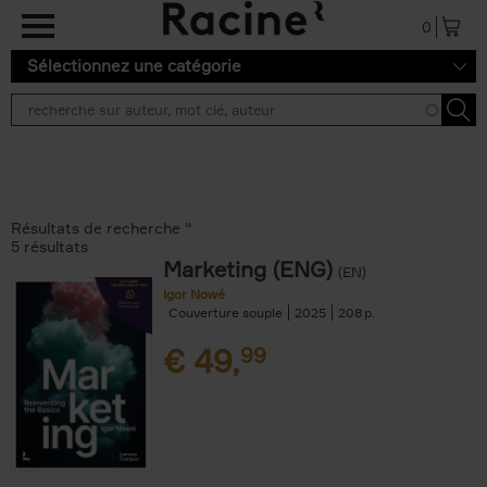
Aller au contenu principal
0
Sélectionnez une catégorie
Résultats de recherche ''
5 résultats
Marketing (ENG)
(EN)
Igor Nowé
Couverture souple
2025
208
€
49,
99