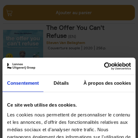
Ajouter au panier
The Offer You Can't
Refuse
(EN)
Steven Van Belleghem
Couverture souple
2020
256
€
37,
50
Consentement
Détails
À propos des cookies
Ajouter au panier
Ce site web utilise des cookies.
Les cookies nous permettent de personnaliser le contenu
Building Bonds = Building
et les annonces, d'offrir des fonctionnalités relatives aux
Business
(EN)
médias sociaux et d'analyser notre trafic. Nous
Jochen Roef
Jozefien De Feyter
Carolien Boom
partageons également des informations sur l'utilisation de
Couverture souple
2025
200