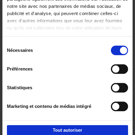
notre site avec nos partenaires de médias sociaux, de
€
29,
99
publicité et d'analyse, qui peuvent combiner celles-ci
avec d'autres informations que vous leur avez fournies
ou qu'ils ont collectées lors de votre utilisation de leurs
services.
Sélection
Nécessaires
du
Ajouter au panier
consentement
Digital marketing like a PRO -
Préférences
completely revised edition
(EN)
Clo Willaerts
Couverture souple
2022
226
Statistiques
€
35,
50
Marketing et contenu de médias intégré
Tout autoriser