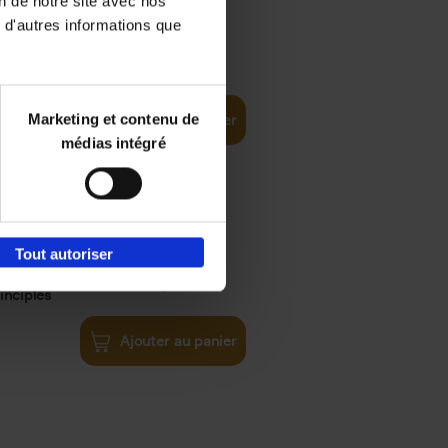
on de notre site avec nos
 d'autres informations que
€
35,
50
Marketing et contenu de
Ajouter au panier
médias intégré
Tout autoriser
€
34,
99
inciples
Ajouter au panier