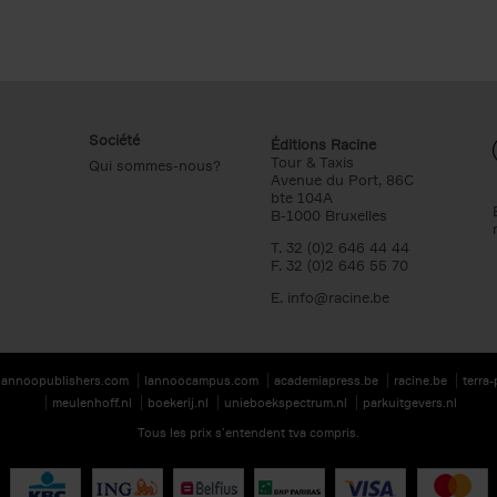
Société
Éditions Racine
Tour & Taxis
Qui sommes-nous?
Avenue du Port, 86C
bte 104A
B-1000 Bruxelles
T. 32 (0)2 646 44 44
F. 32 (0)2 646 55 70
E.
info@racine.be
lannoopublishers.com
lannoocampus.com
academiapress.be
racine.be
terra
meulenhoff.nl
boekerij.nl
unieboekspectrum.nl
parkuitgevers.nl
Tous les prix s’entendent tva compris.