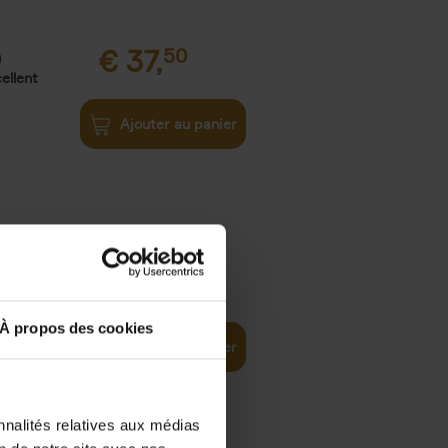
€
37,
50
)
ellent
Ajouter au panier
iness
€
29,
99
(EN)
tal world
À propos des cookies
Ajouter au panier
nnalités relatives aux médias