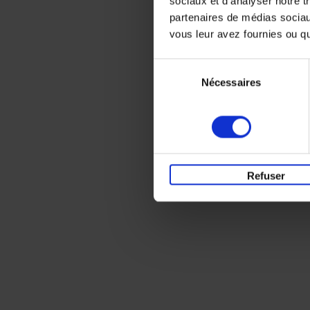
sociaux et d'analyser notre t
partenaires de médias sociaux
vous leur avez fournies ou qu'
Sélection
Nécessaires
du
consentement
Refuser