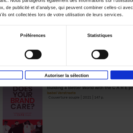
rafic. Nous partageons également des informations sur l'utilisati
, de publicité et d'analyse, qui peuvent combiner celles-ci avec
Digital marketing like a PRO -
ils ont collectées lors de votre utilisation de leurs services.
completely revised edition
(EN)
Prepare. Run. Optimize.
Clo Willaerts
Préférences
Statistiques
Couverture souple
2022
226
Autoriser la sélection
Does Your Brand Care?
(EN)
Building a Better World with the C A R E pr
Isabel Verstraete
Couverture souple
2021
147