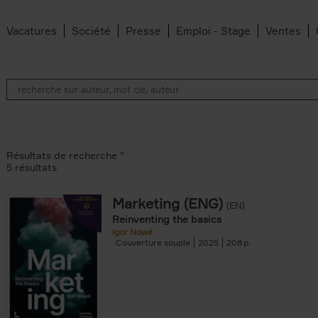
Vacatures
Société
Presse
Emploi - Stage
Ventes
Résultats de recherche ''
5 résultats
Marketing (ENG)
(EN)
lter
Reinventing the basics
Igor Nowé
Couverture souple
2025
208
te filter
r
Feyter filter
an Belleghem filter