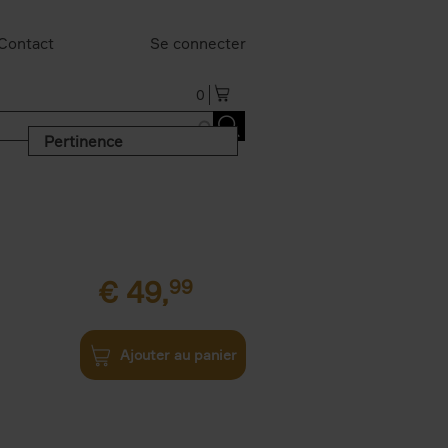
Contact
Se connecter
0
Pertinence
€
49,
99
Ajouter au panier