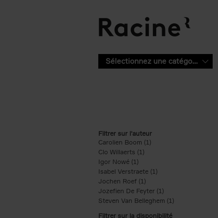
Aller au contenu principal
Sélectionnez une catégorie
Filtrer sur l'auteur
Carolien Boom (1)
Apply Carolien Boom fi
Clo Willaerts (1)
Apply Clo Willaerts filter
Igor Nowé (1)
Apply Igor Nowé filter
Isabel Verstraete (1)
Apply Isabel Verstrae
Jochen Roef (1)
Apply Jochen Roef filte
Jozefien De Feyter (1)
Apply Jozefien De 
Steven Van Belleghem (1)
Apply Steven V
Filtrer sur la disponibilité