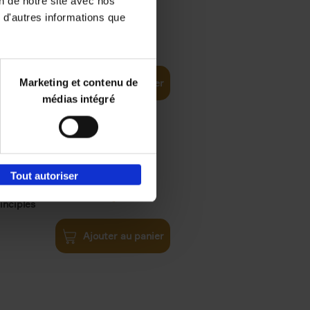
on de notre site avec nos
 d'autres informations que
iness
€
29,
99
(EN)
tal world
Marketing et contenu de
Ajouter au panier
médias intégré
Tout autoriser
€
34,
99
inciples
Ajouter au panier