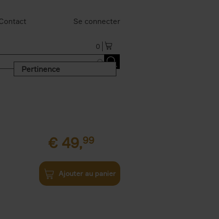
Contact
Se connecter
0
Pertinence
€
49,
99
Ajouter au panier