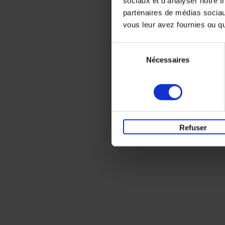
sociaux et d'analyser notre t
partenaires de médias sociaux
vous leur avez fournies ou qu'
Sélection
Nécessaires
du
consentement
Refuser