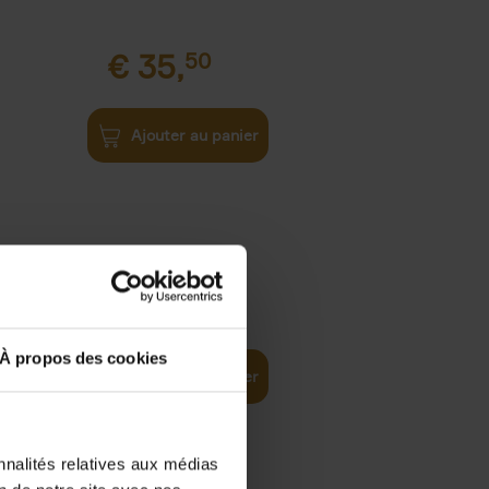
€
35,
50
Ajouter au panier
€
37,
50
)
ellent
À propos des cookies
Ajouter au panier
nnalités relatives aux médias