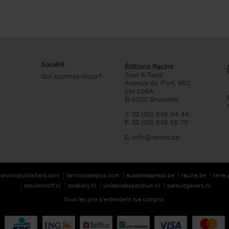
Société
Éditions Racine
Tour & Taxis
Qui sommes-nous?
Avenue du Port, 86C
bte 104A
B-1000 Bruxelles
T. 32 (0)2 646 44 44
F. 32 (0)2 646 55 70
E.
info@racine.be
lannoopublishers.com
lannoocampus.com
academiapress.be
racine.be
terra
meulenhoff.nl
boekerij.nl
unieboekspectrum.nl
parkuitgevers.nl
Tous les prix s’entendent tva compris.