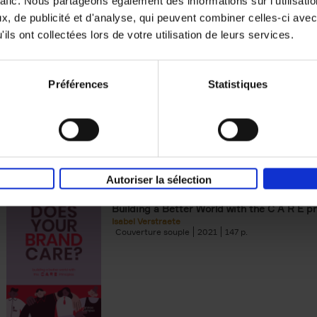
rafic. Nous partageons également des informations sur l'utilisati
, de publicité et d'analyse, qui peuvent combiner celles-ci avec
Building Bonds = Building Bus
ils ont collectées lors de votre utilisation de leurs services.
How to win buyers’ trust in a turbulent digi
Jochen Roef
Jozefien De Feyter
Carolien Boom
Couverture souple
2025
200
Préférences
Statistiques
Autoriser la sélection
Does Your Brand Care?
(EN)
Building a Better World with the C A R E pr
Isabel Verstraete
Couverture souple
2021
147