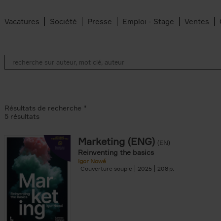
Vacatures
Société
Presse
Emploi - Stage
Ventes
Résultats de recherche ''
5 résultats
Marketing (ENG)
(EN)
lter
Reinventing the basics
Igor Nowé
Couverture souple
2025
208
te filter
r
Feyter filter
an Belleghem filter