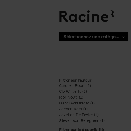
Aller au contenu principal
Sélectionnez une catégorie
Filtrer sur l'auteur
Carolien Boom (1)
Apply Carolien Boom fi
Clo Willaerts (1)
Apply Clo Willaerts filter
Igor Nowé (1)
Apply Igor Nowé filter
Isabel Verstraete (1)
Apply Isabel Verstrae
Jochen Roef (1)
Apply Jochen Roef filte
Jozefien De Feyter (1)
Apply Jozefien De 
Steven Van Belleghem (1)
Apply Steven V
Filtrer sur la disponibilité