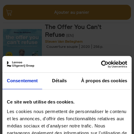
Ajouter au panier
The Offer You Can't
Refuse
(EN)
Steven Van Belleghem
Couverture souple
2020
256
€
37,
50
Consentement
Détails
À propos des cookies
Ajouter au panier
Ce site web utilise des cookies.
Les cookies nous permettent de personnaliser le contenu
Building Bonds = Building
et les annonces, d'offrir des fonctionnalités relatives aux
Business
(EN)
médias sociaux et d'analyser notre trafic. Nous
Jochen Roef
Jozefien De Feyter
Carolien Boom
partageons également des informations sur l'utilisation de
Couverture souple
2025
200