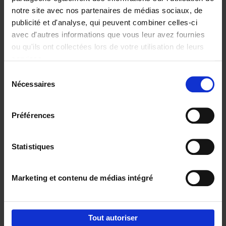
notre site avec nos partenaires de médias sociaux, de
€
29,
99
publicité et d'analyse, qui peuvent combiner celles-ci
avec d'autres informations que vous leur avez fournies
ou qu'ils ont collectées lors de votre utilisation de leurs
services.
Sélection
Nécessaires
du
Ajouter au panier
consentement
Digital marketing like a PRO -
Préférences
completely revised edition
(EN)
Clo Willaerts
Couverture souple
2022
226
Statistiques
€
35,
50
Marketing et contenu de médias intégré
Tout autoriser