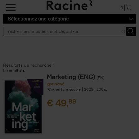
Aller au contenu principal
0
Sélectionnez une catégorie
Résultats de recherche ''
5 résultats
Marketing (ENG)
(EN)
Igor Nowé
Couverture souple
2025
208
€
49,
99