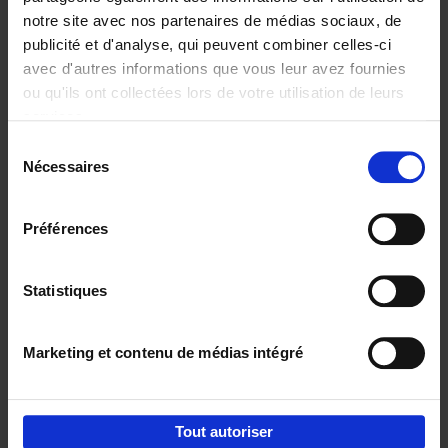
notre site avec nos partenaires de médias sociaux, de
€
37,
50
publicité et d'analyse, qui peuvent combiner celles-ci
avec d'autres informations que vous leur avez fournies
ou qu'ils ont collectées lors de votre utilisation de leurs
services.
Sélection
Nécessaires
du
Ajouter au panier
consentement
Building Bonds = Building
Préférences
Business
(EN)
Jochen Roef
Jozefien De Feyter
Carolien Boom
Couverture souple
2025
200
Statistiques
€
29,
99
Marketing et contenu de médias intégré
Tout autoriser