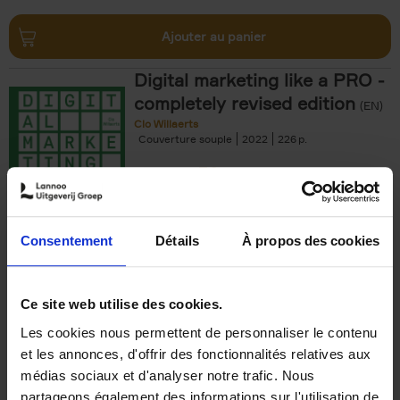
Ajouter au panier
Digital marketing like a PRO -
completely revised edition
(EN)
Clo Willaerts
Couverture souple
2022
226
€
35,
50
Consentement
Détails
À propos des cookies
Ajouter au panier
Ce site web utilise des cookies.
Les cookies nous permettent de personnaliser le contenu
The Offer You Can't
et les annonces, d'offrir des fonctionnalités relatives aux
Refuse
(EN)
médias sociaux et d'analyser notre trafic. Nous
Steven Van Belleghem
partageons également des informations sur l'utilisation de
Couverture souple
2020
256