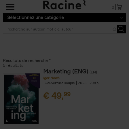
Aller au contenu principal
0
Sélectionnez une catégorie
Résultats de recherche ''
5 résultats
Marketing (ENG)
(EN)
Igor Nowé
Couverture souple
2025
208
€
49,
99