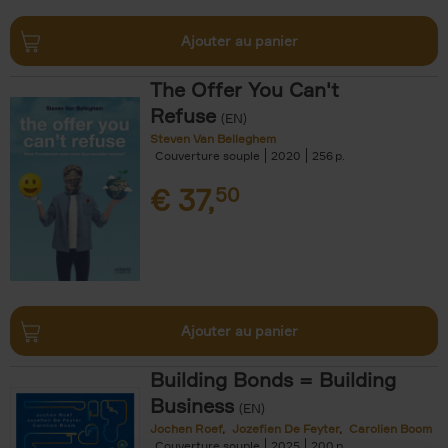
Ajouter au panier
The Offer You Can't
Refuse
(EN)
Steven Van Belleghem
Couverture souple
2020
256
€
37,
50
Ajouter au panier
Building Bonds = Building
Business
(EN)
Jochen Roef
Jozefien De Feyter
Carolien Boom
Couverture souple
2025
200