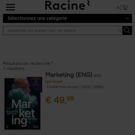
Aller au contenu principal
0
Sélectionnez une catégorie
Résultats de recherche ''
7 résultats
Marketing (ENG)
(EN)
Igor Nowé
Couverture souple
2025
208
€
49,
99