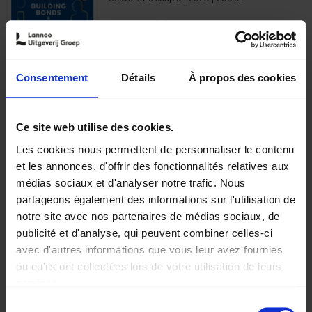
€
29,
99
Consentement
Détails
À propos des cookies
Ajouter au panier
Ce site web utilise des cookies.
Les cookies nous permettent de personnaliser le contenu
Optichannel Retail. Beyond
et les annonces, d'offrir des fonctionnalités relatives aux
the Digital Hysteria
(EN)
médias sociaux et d'analyser notre trafic. Nous
Gino Van Ossel
partageons également des informations sur l'utilisation de
Autre finition
2019
350
notre site avec nos partenaires de médias sociaux, de
€
29,
99
publicité et d'analyse, qui peuvent combiner celles-ci
avec d'autres informations que vous leur avez fournies
ou qu'ils ont collectées lors de votre utilisation de leurs
services.
Sélection