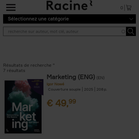
Aller au contenu principal
0
Sélectionnez une catégorie
Résultats de recherche ''
7 résultats
Marketing (ENG)
(EN)
Igor Nowé
Couverture souple
2025
208
€
49,
99