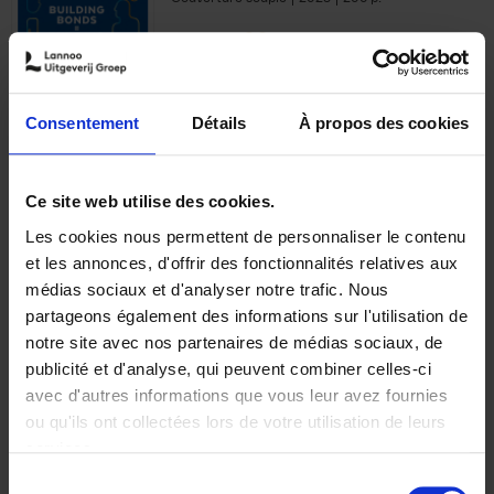
€
29,
99
Consentement
Détails
À propos des cookies
Ajouter au panier
Ce site web utilise des cookies.
Les cookies nous permettent de personnaliser le contenu
Optichannel Retail. Beyond
et les annonces, d'offrir des fonctionnalités relatives aux
the Digital Hysteria
(EN)
médias sociaux et d'analyser notre trafic. Nous
Gino Van Ossel
partageons également des informations sur l'utilisation de
Autre finition
2019
350
notre site avec nos partenaires de médias sociaux, de
€
29,
99
publicité et d'analyse, qui peuvent combiner celles-ci
avec d'autres informations que vous leur avez fournies
ou qu'ils ont collectées lors de votre utilisation de leurs
services.
Sélection