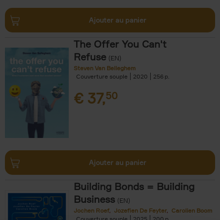
Ajouter au panier
The Offer You Can't
Refuse
(EN)
Steven Van Belleghem
Couverture souple
2020
256
€
37,
50
Ajouter au panier
Building Bonds = Building
Business
(EN)
Jochen Roef
Jozefien De Feyter
Carolien Boom
Couverture souple
2025
200