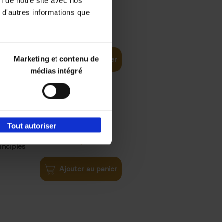
on de notre site avec nos
 d'autres informations que
€
35,
50
Marketing et contenu de
Ajouter au panier
médias intégré
Tout autoriser
€
34,
99
inciples
Ajouter au panier