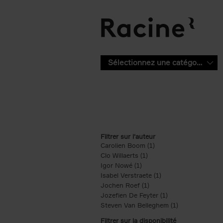
Aller au contenu principal
Sélectionnez une catégorie
Filtrer sur l'auteur
Carolien Boom (1)
Apply Carolien Boom fi
Clo Willaerts (1)
Apply Clo Willaerts filter
Igor Nowé (1)
Apply Igor Nowé filter
Isabel Verstraete (1)
Apply Isabel Verstrae
Jochen Roef (1)
Apply Jochen Roef filte
Jozefien De Feyter (1)
Apply Jozefien De 
Steven Van Belleghem (1)
Apply Steven V
Filtrer sur la disponibilité