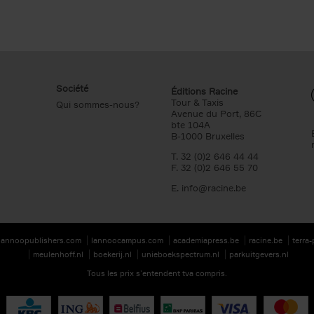
Société
Éditions Racine
Tour & Taxis
Qui sommes-nous?
Avenue du Port, 86C
bte 104A
B-1000 Bruxelles
T. 32 (0)2 646 44 44
F. 32 (0)2 646 55 70
E.
info@racine.be
lannoopublishers.com
lannoocampus.com
academiapress.be
racine.be
terra
meulenhoff.nl
boekerij.nl
unieboekspectrum.nl
parkuitgevers.nl
Tous les prix s’entendent tva compris.