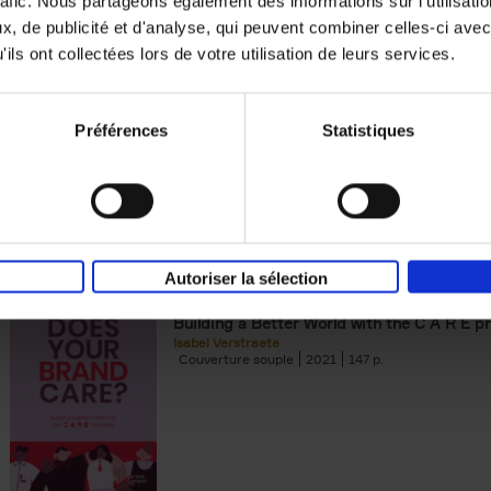
rafic. Nous partageons également des informations sur l'utilisati
, de publicité et d'analyse, qui peuvent combiner celles-ci avec
Digital marketing like a PRO -
ils ont collectées lors de votre utilisation de leurs services.
completely revised edition
(EN)
Prepare. Run. Optimize.
Clo Willaerts
Préférences
Statistiques
Couverture souple
2022
226
Autoriser la sélection
Does Your Brand Care?
(EN)
Building a Better World with the C A R E pr
Isabel Verstraete
Couverture souple
2021
147