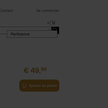
Contact
Se connecter
0
Pertinence
€
49,
99
Ajouter au panier