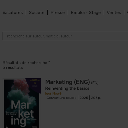
Vacatures
Société
Presse
Emploi - Stage
Ventes
Résultats de recherche ''
5 résultats
Marketing (ENG)
(EN)
lter
Reinventing the basics
Igor Nowé
Couverture souple
2025
208
te filter
r
Feyter filter
an Belleghem filter