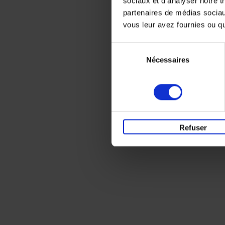
sociaux et d'analyser notre t
partenaires de médias sociaux
vous leur avez fournies ou qu'
Sélection
Nécessaires
du
consentement
Refuser