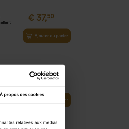
€
37,
50
)
ellent
Ajouter au panier
iness
€
29,
99
(EN)
tal world
À propos des cookies
Ajouter au panier
nnalités relatives aux médias