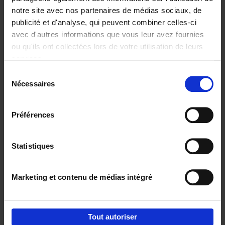
notre site avec nos partenaires de médias sociaux, de
€
29,
99
publicité et d'analyse, qui peuvent combiner celles-ci
avec d'autres informations que vous leur avez fournies
ou qu'ils ont collectées lors de votre utilisation de leurs
services.
Sélection
Nécessaires
du
Ajouter au panier
consentement
Digital marketing like a PRO -
Préférences
completely revised edition
(EN)
Clo Willaerts
Couverture souple
2022
226
Statistiques
€
35,
50
Marketing et contenu de médias intégré
Tout autoriser