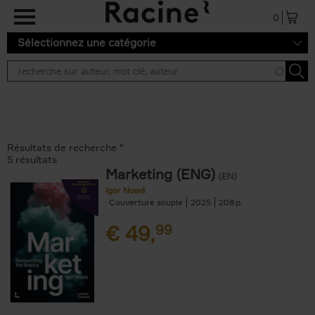
Aller au contenu principal
0
Sélectionnez une catégorie
Résultats de recherche ''
5 résultats
Marketing (ENG)
(EN)
Igor Nowé
Couverture souple
2025
208
€
49,
99