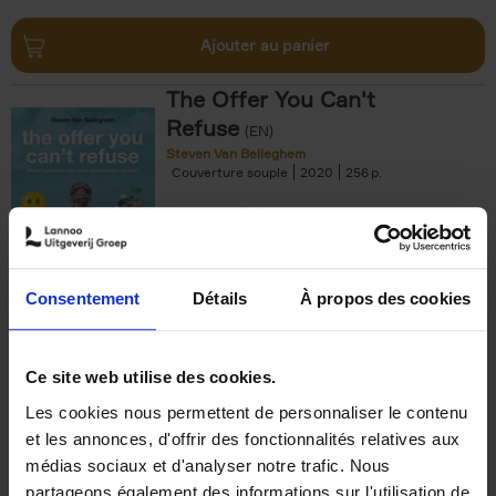
Ajouter au panier
The Offer You Can't
Refuse
(EN)
Steven Van Belleghem
Couverture souple
2020
256
€
37,
50
Consentement
Détails
À propos des cookies
Ajouter au panier
Ce site web utilise des cookies.
Les cookies nous permettent de personnaliser le contenu
Building Bonds = Building
et les annonces, d'offrir des fonctionnalités relatives aux
Business
(EN)
médias sociaux et d'analyser notre trafic. Nous
Jochen Roef
Jozefien De Feyter
Carolien Boom
partageons également des informations sur l'utilisation de
Couverture souple
2025
200