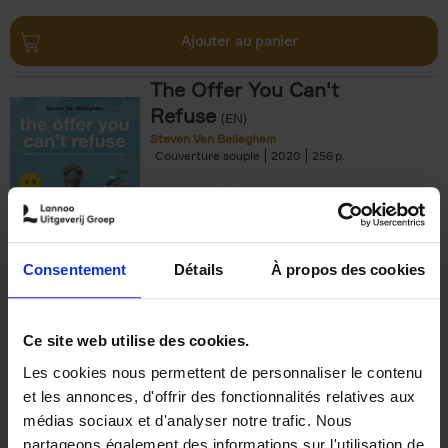
Ajouter au panier
The Offer You Can't
Refuse
(EN)
Steven Van Belleghem
Couverture souple
2020
256
€
37,
50
Consentement
Détails
À propos des cookies
Ajouter au panier
Ce site web utilise des cookies.
Les cookies nous permettent de personnaliser le contenu
Building Bonds = Building
et les annonces, d'offrir des fonctionnalités relatives aux
Business
(EN)
médias sociaux et d'analyser notre trafic. Nous
Jochen Roef
Jozefien De Feyter
Carolien Boom
partageons également des informations sur l'utilisation de
Couverture souple
2025
200