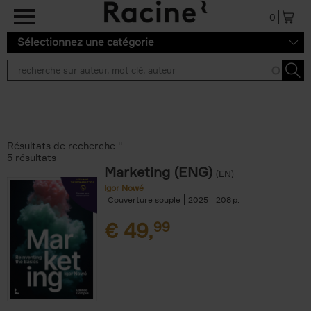
Aller au contenu principal
0
Sélectionnez une catégorie
Résultats de recherche ''
5 résultats
Marketing (ENG)
(EN)
Igor Nowé
Couverture souple
2025
208
€
49,
99