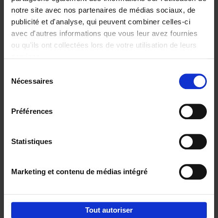
notre site avec nos partenaires de médias sociaux, de
€
29,
99
publicité et d'analyse, qui peuvent combiner celles-ci
avec d'autres informations que vous leur avez fournies
ou qu'ils ont collectées lors de votre utilisation de leurs
services.
Sélection
Nécessaires
du
Ajouter au panier
consentement
Digital marketing like a PRO -
Préférences
completely revised edition
(EN)
Clo Willaerts
Couverture souple
2022
226
Statistiques
€
35,
50
Marketing et contenu de médias intégré
Tout autoriser