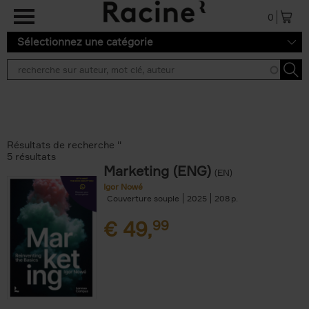
Aller au contenu principal
0
Sélectionnez une catégorie
Résultats de recherche ''
5 résultats
Marketing (ENG)
(EN)
Igor Nowé
Couverture souple
2025
208
€
49,
99