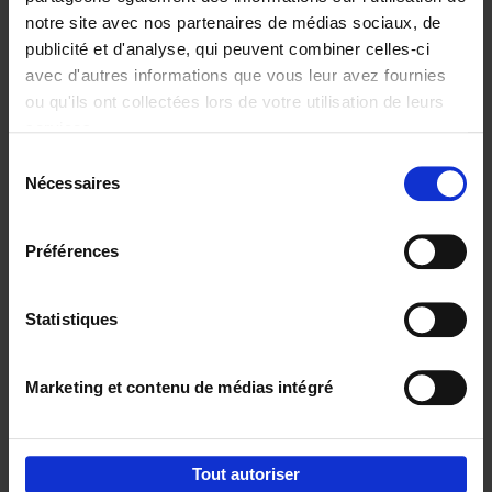
notre site avec nos partenaires de médias sociaux, de
€
29,
99
publicité et d'analyse, qui peuvent combiner celles-ci
avec d'autres informations que vous leur avez fournies
ou qu'ils ont collectées lors de votre utilisation de leurs
services.
Sélection
Nécessaires
du
Ajouter au panier
consentement
Digital marketing like a PRO -
Préférences
completely revised edition
(EN)
Clo Willaerts
Couverture souple
2022
226
Statistiques
€
35,
50
Marketing et contenu de médias intégré
Tout autoriser