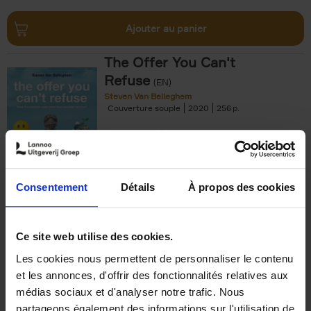
Ajouter au panier
The Offer You Can't
Refuse
(EN)
Steven Van Belleghem
Couverture souple
2020
256
€
37,
50
Consentement
Détails
À propos des cookies
Ajouter au panier
Ce site web utilise des cookies.
Les cookies nous permettent de personnaliser le contenu
Building Bonds = Building
et les annonces, d'offrir des fonctionnalités relatives aux
Business
(EN)
médias sociaux et d'analyser notre trafic. Nous
Jochen Roef
Jozefien De Feyter
Carolien Boom
partageons également des informations sur l'utilisation de
Couverture souple
2025
200