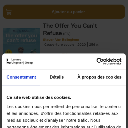
Ajouter au panier
The Offer You Can't
Refuse
(EN)
Steven Van Belleghem
Couverture souple
2020
256
€
37,
50
Consentement
Détails
À propos des cookies
Ajouter au panier
Ce site web utilise des cookies.
Les cookies nous permettent de personnaliser le contenu
Building Bonds = Building
et les annonces, d'offrir des fonctionnalités relatives aux
Business
(EN)
médias sociaux et d'analyser notre trafic. Nous
Jochen Roef
Jozefien De Feyter
Carolien Boom
partageons également des informations sur l'utilisation de
Couverture souple
2025
200