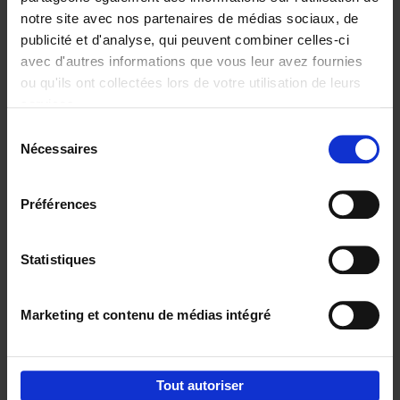
notre site avec nos partenaires de médias sociaux, de
€
29,
99
publicité et d'analyse, qui peuvent combiner celles-ci
avec d'autres informations que vous leur avez fournies
ou qu'ils ont collectées lors de votre utilisation de leurs
services.
Sélection
Nécessaires
du
Ajouter au panier
consentement
Digital marketing like a PRO -
Préférences
completely revised edition
(EN)
Clo Willaerts
Couverture souple
2022
226
Statistiques
€
35,
50
Marketing et contenu de médias intégré
Tout autoriser