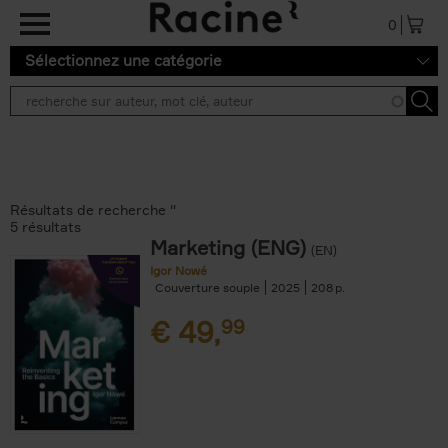
Aller au contenu principal
0
Sélectionnez une catégorie
Résultats de recherche ''
5 résultats
Marketing (ENG)
(EN)
Igor Nowé
Couverture souple
2025
208
€
49,
99