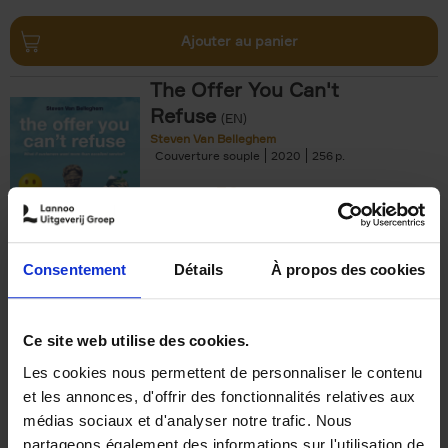
Ajouter au panier
The Offer You Can't
Refuse
(EN)
Steven Van Belleghem
Couverture souple
2020
256
€
37,
50
Consentement
Détails
À propos des cookies
Ajouter au panier
Ce site web utilise des cookies.
Les cookies nous permettent de personnaliser le contenu
Building Bonds = Building
et les annonces, d'offrir des fonctionnalités relatives aux
Business
(EN)
médias sociaux et d'analyser notre trafic. Nous
Jochen Roef
Jozefien De Feyter
Carolien Boom
partageons également des informations sur l'utilisation de
Couverture souple
2025
200