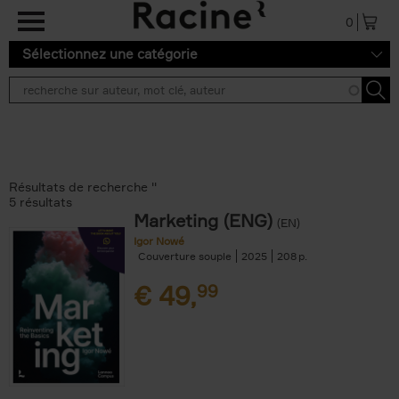
Aller au contenu principal
0
Sélectionnez une catégorie
Résultats de recherche ''
5 résultats
Marketing (ENG)
(EN)
Igor Nowé
Couverture souple
2025
208
€
49,
99