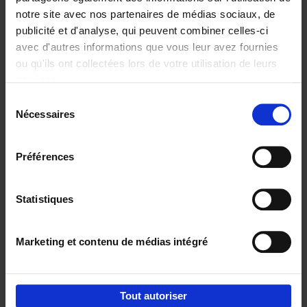
notre site avec nos partenaires de médias sociaux, de
€
29,
99
publicité et d'analyse, qui peuvent combiner celles-ci
avec d'autres informations que vous leur avez fournies
ou qu'ils ont collectées lors de votre utilisation de leurs
services.
Sélection
Nécessaires
du
Ajouter au panier
consentement
Digital marketing like a PRO -
Préférences
completely revised edition
(EN)
Clo Willaerts
Couverture souple
2022
226
Statistiques
€
35,
50
Marketing et contenu de médias intégré
Tout autoriser