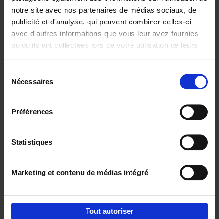
notre site avec nos partenaires de médias sociaux, de
€
29,
99
publicité et d'analyse, qui peuvent combiner celles-ci
avec d'autres informations que vous leur avez fournies
ou qu'ils ont collectées lors de votre utilisation de leurs
services.
Sélection
Nécessaires
du
Ajouter au panier
consentement
Digital marketing like a PRO -
Préférences
completely revised edition
(EN)
Clo Willaerts
Couverture souple
2022
226
Statistiques
€
35,
50
Marketing et contenu de médias intégré
Tout autoriser