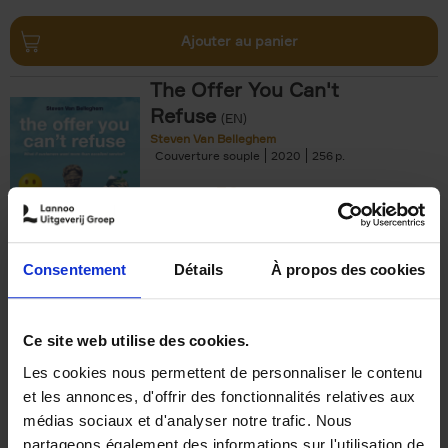
Ajouter au panier
The Offer You Can't
Refuse
(EN)
Steven Van Belleghem
Couverture souple
2020
256
€
37,
50
Consentement
Détails
À propos des cookies
Ajouter au panier
Ce site web utilise des cookies.
Les cookies nous permettent de personnaliser le contenu
Building Bonds = Building
et les annonces, d'offrir des fonctionnalités relatives aux
Business
(EN)
médias sociaux et d'analyser notre trafic. Nous
Jochen Roef
Jozefien De Feyter
Carolien Boom
partageons également des informations sur l'utilisation de
Couverture souple
2025
200