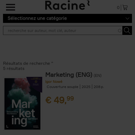
Aller au contenu principal
0
Sélectionnez une catégorie
Résultats de recherche ''
5 résultats
Marketing (ENG)
(EN)
Igor Nowé
Couverture souple
2025
208
€
49,
99