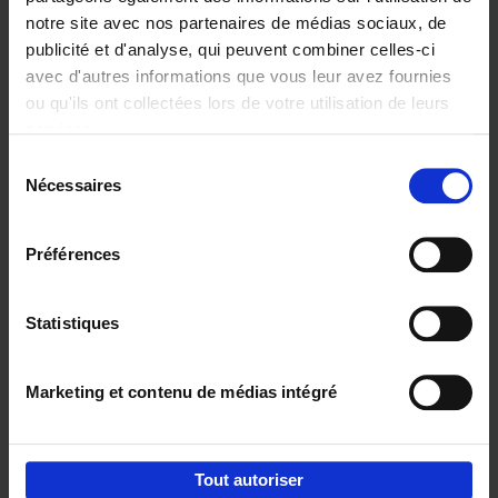
notre site avec nos partenaires de médias sociaux, de
€
29,
99
publicité et d'analyse, qui peuvent combiner celles-ci
avec d'autres informations que vous leur avez fournies
ou qu'ils ont collectées lors de votre utilisation de leurs
services.
Sélection
Nécessaires
du
Ajouter au panier
consentement
Digital marketing like a PRO -
Préférences
completely revised edition
(EN)
Clo Willaerts
Couverture souple
2022
226
Statistiques
€
35,
50
Marketing et contenu de médias intégré
Tout autoriser