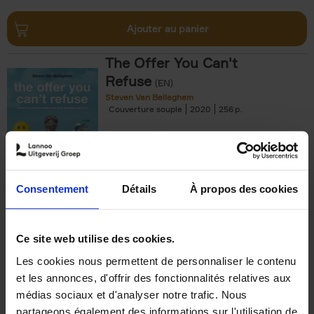
Ajouter au panier
The Offer You Can't
Refuse
(EN)
Steven Van Belleghem
Couverture souple
2020
256
€
37,
50
Consentement
Détails
À propos des cookies
Ajouter au panier
Ce site web utilise des cookies.
Les cookies nous permettent de personnaliser le contenu
Building Bonds = Building
et les annonces, d'offrir des fonctionnalités relatives aux
Business
(EN)
médias sociaux et d'analyser notre trafic. Nous
Jochen Roef
Jozefien De Feyter
Carolien Boom
partageons également des informations sur l'utilisation de
Couverture souple
2025
200