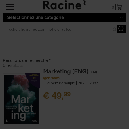
Aller au contenu principal
0
Sélectionnez une catégorie
Résultats de recherche ''
5 résultats
Marketing (ENG)
(EN)
Igor Nowé
Couverture souple
2025
208
€
49,
99