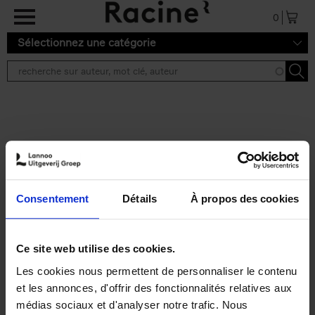
Aller au contenu principal
0
Sélectionnez une catégorie
Résultats de recherche ''
2 résultats
Personal Branding like a
PRO
(EN)
Consentement
Détails
À propos des cookies
Clo Willaerts
Couverture souple
2026
253
€
34,
99
Ce site web utilise des cookies.
Les cookies nous permettent de personnaliser le contenu
et les annonces, d'offrir des fonctionnalités relatives aux
médias sociaux et d'analyser notre trafic. Nous