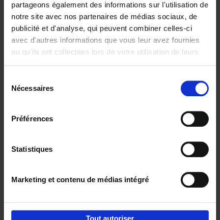
partageons également des informations sur l'utilisation de
notre site avec nos partenaires de médias sociaux, de
Ajouter au panier
publicité et d'analyse, qui peuvent combiner celles-ci
avec d'autres informations que vous leur avez fournies
Content Marketing like a
ou qu'ils ont collectées lors de votre utilisation de leurs
PRO
(EN)
services.
Clo Willaerts
Couverture souple
2023
352
Sélection
Nécessaires
du
€
37,
50
consentement
Préférences
Statistiques
Ajouter au panier
Marketing et contenu de médias intégré
Envie de bonnes idées de lecture, de
réductions, d’actions et d’inspiration ?
Tout autoriser