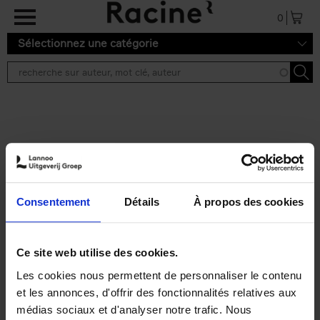
Aller au contenu principal
0
Sélectionnez une catégorie
Résultats de recherche ''
2 résultats
Digital at Heart
(EN)
Karlien Vanderheyden
Ignace Decroix
Consentement
Détails
À propos des cookies
Stijn Viaene
Couverture souple
2025
328
€
34,
99
Ce site web utilise des cookies.
Les cookies nous permettent de personnaliser le contenu
et les annonces, d'offrir des fonctionnalités relatives aux
médias sociaux et d'analyser notre trafic. Nous