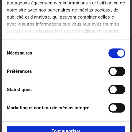
partageons également des informations sur l'utilisation de
notre site avec nos partenaires de médias sociaux, de
Ajouter au panier
publicité et d'analyse, qui peuvent combiner celles-ci
avec d'autres informations que vous leur avez fournies
The Digital Leadership
ou qu'ils ont collectées lors de votre utilisation de leurs
Practice Test
(EN)
services.
Stijn Viaene
Couverture souple
2026
159
Sélection
Nécessaires
du
€
34,
99
consentement
Préférences
Statistiques
Ajouter au panier
Marketing et contenu de médias intégré
Envie de bonnes idées de lecture, de
réductions, d’actions et d’inspiration ?
Tout autoriser