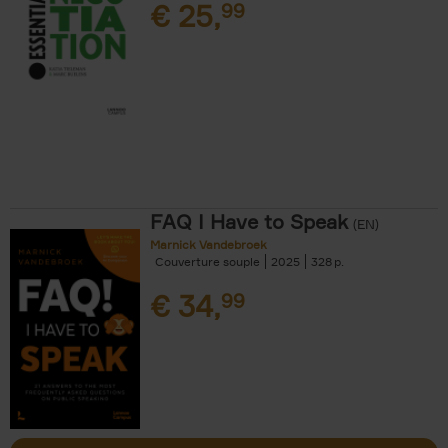
€
25,
99
FAQ I Have to Speak
(EN)
Marnick Vandebroek
Couverture souple
2025
328
€
34,
99