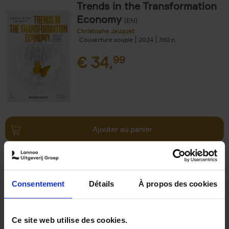
Trends in the Transformation
Economy
(EN)
Christophe Jauquet
Couverture souple
2024
360
€
34,
99
Ajouter au panier
Operating With Positive
Impact
(EN)
Axel Smits
Jochen Vincke
Consentement
Détails
À propos des cookies
Couverture souple
2023
214
€
34,
99
Ce site web utilise des cookies.