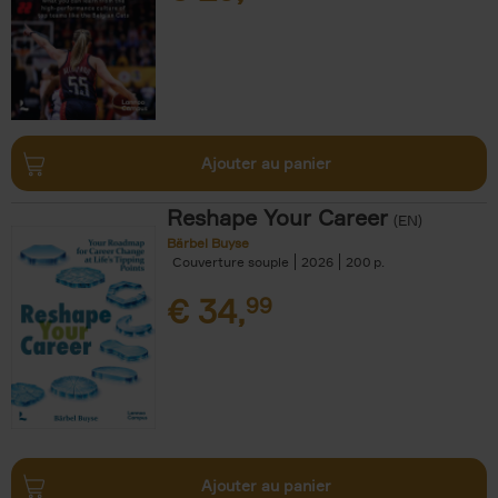
Ajouter au panier
Reshape Your Career
(EN)
Bärbel Buyse
Couverture souple
2026
200
€
34,
99
Ajouter au panier