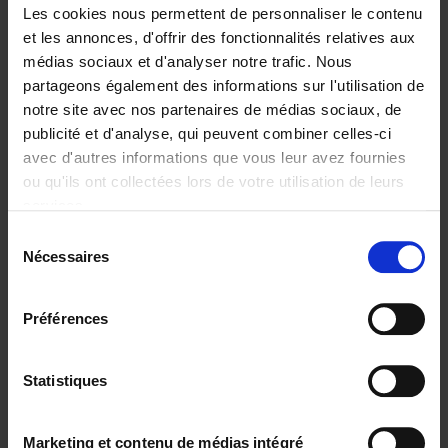
Les cookies nous permettent de personnaliser le contenu
et les annonces, d'offrir des fonctionnalités relatives aux
médias sociaux et d'analyser notre trafic. Nous
partageons également des informations sur l'utilisation de
Ajouter au panier
notre site avec nos partenaires de médias sociaux, de
publicité et d'analyse, qui peuvent combiner celles-ci
Reward
(EN)
avec d'autres informations que vous leur avez fournies
Axel Smits
Bart Van den Bussche
ou qu'ils ont collectées lors de votre utilisation de leurs
Couverture souple
2024
222
services.
€
37,
50
Sélection
Nécessaires
du
consentement
Préférences
Statistiques
Ajouter au panier
The Channel Whisperer
(EN)
Marketing et contenu de médias intégré