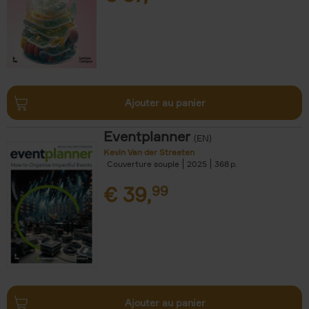
Ajouter au panier
Eventplanner
(EN)
Kevin Van der Straeten
Couverture souple
2025
368
€
39,
99
Ajouter au panier