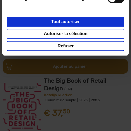
Paul Sysmans
Couverture souple
2018
200
€
29,
99
Tout autoriser
Autoriser la sélection
Refuser
Ajouter au panier
The Big Book of Retail
Design
(EN)
Katelijn Quartier
Couverture souple
2023
288
€
37,
50