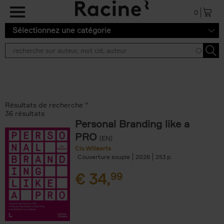
Aller au contenu principal
0
Sélectionnez une catégorie
Résultats de recherche ''
36 résultats
Personal Branding like a
PRO
(EN)
Clo Willaerts
Couverture souple
2026
253
€
34,
99