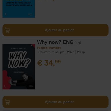
Ajouter au panier
Why now? ENG
(EN)
Michael Humblet
Couverture souple
2023
208
€
34,
99
Ajouter au panier