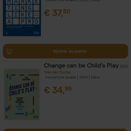
€
37,
50
Ajouter au panier
Change can be Child’s Play
(EN)
Yves Van Durme
Couverture souple
2023
192
€
34,
99