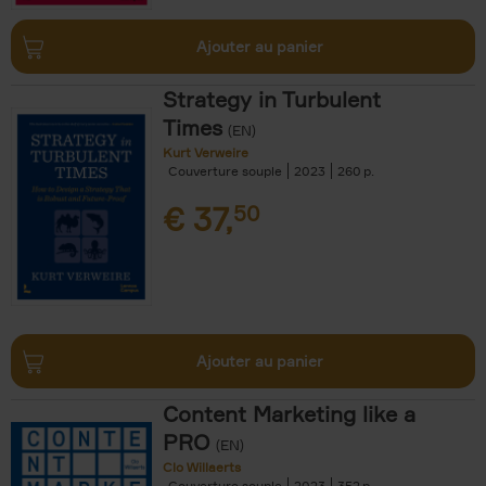
Ajouter au panier
Strategy in Turbulent
Times
(EN)
Kurt Verweire
Couverture souple
2023
260
€
37,
50
Ajouter au panier
Content Marketing like a
PRO
(EN)
Clo Willaerts
Couverture souple
2023
352