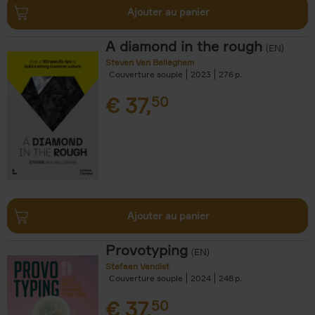
Ajouter au panier
A diamond in the rough
(EN)
Steven Van Belleghem
Couverture souple
2023
276
€
37,
50
Ajouter au panier
Provotyping
(EN)
Stefaan Vandist
Couverture souple
2024
248
€
37,
50