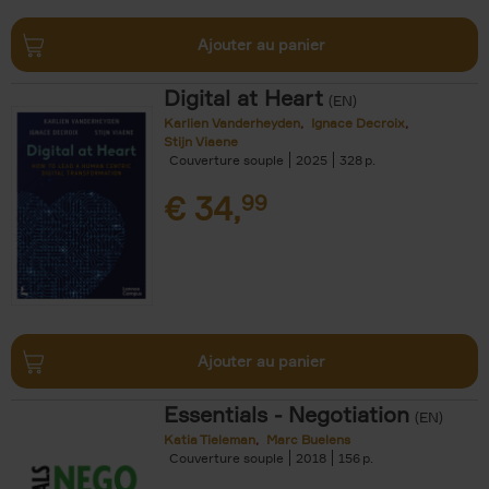
Ajouter au panier
Digital at Heart
(EN)
Karlien Vanderheyden
Ignace Decroix
Stijn Viaene
Couverture souple
2025
328
€
34,
99
Ajouter au panier
Essentials - Negotiation
(EN)
Katia Tieleman
Marc Buelens
Couverture souple
2018
156