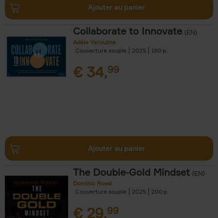
Ajouter au panier
Collaborate to Innovate
(EN)
Adèle Yaroulina
Couverture souple
2025
160
€
34,
99
Ajouter au panier
The Double-Gold Mindset
(EN)
Dominic Rossi
Couverture souple
2025
200
€
29,
99