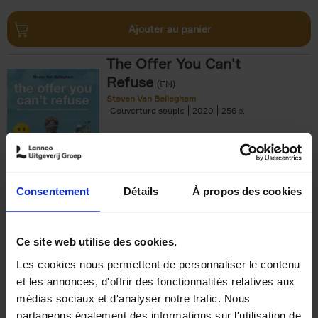
Ajouter au panier
The Offer You Can't
Refuse
(EN)
Steven Van Belleghem
Couverture souple
2020
256
€
37,
50
Consentement
Détails
À propos des cookies
Ajouter au panier
Ce site web utilise des cookies.
Les cookies nous permettent de personnaliser le contenu
Building Bonds = Building
et les annonces, d'offrir des fonctionnalités relatives aux
Business
(EN)
médias sociaux et d'analyser notre trafic. Nous
Jochen Roef
Jozefien De Feyter
Carolien Boom
partageons également des informations sur l'utilisation de
Couverture souple
2025
200