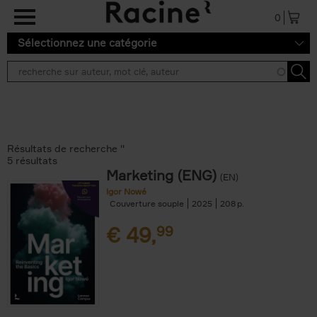
Aller au contenu principal
0
Sélectionnez une catégorie
Résultats de recherche ''
5 résultats
Marketing (ENG)
(EN)
Igor Nowé
Couverture souple
2025
208
€
49,
99