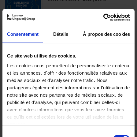
€
29,
99
Consentement
Détails
À propos des cookies
Ajouter au panier
Ce site web utilise des cookies.
Les cookies nous permettent de personnaliser le contenu
Optichannel Retail. Beyond
et les annonces, d'offrir des fonctionnalités relatives aux
the Digital Hysteria
(EN)
médias sociaux et d'analyser notre trafic. Nous
Gino Van Ossel
partageons également des informations sur l'utilisation de
Autre finition
2019
350
notre site avec nos partenaires de médias sociaux, de
€
29,
99
publicité et d'analyse, qui peuvent combiner celles-ci
avec d'autres informations que vous leur avez fournies
ou qu'ils ont collectées lors de votre utilisation de leurs
services.
Sélection