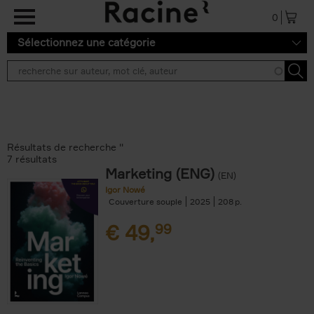
Aller au contenu principal
0
Sélectionnez une catégorie
Résultats de recherche ''
7 résultats
Marketing (ENG)
(EN)
Igor Nowé
Couverture souple
2025
208
€
49,
99