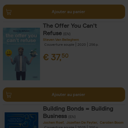
Ajouter au panier
The Offer You Can't
Refuse
(EN)
Steven Van Belleghem
Couverture souple
2020
256
€
37,
50
Ajouter au panier
Building Bonds = Building
Business
(EN)
Jochen Roef
Jozefien De Feyter
Carolien Boom
Couverture souple
2025
200