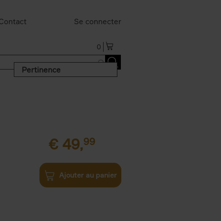
Contact
Se connecter
0
Pertinence
€
49,
99
Ajouter au panier