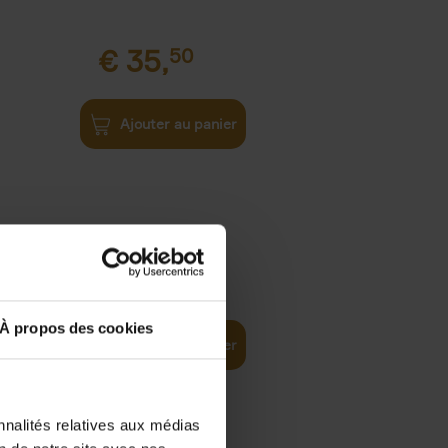
€
35,
50
Ajouter au panier
€
37,
50
)
ellent
À propos des cookies
Ajouter au panier
nnalités relatives aux médias