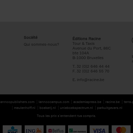
Société
Éditions Racine
Tour & Taxis
Qui sommes-nous?
Avenue du Port, 86C
bte 104A
B-1000 Bruxelles
T. 32 (0)2 646 44 44
F. 32 (0)2 646 55 70
E.
info@racine.be
lannoopublishers.com
lannoocampus.com
academiapress.be
racine.be
terra
meulenhoff.nl
boekerij.nl
unieboekspectrum.nl
parkuitgevers.nl
Tous les prix s’entendent tva compris.