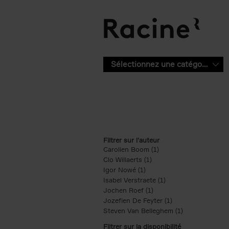
Aller au contenu principal
Sélectionnez une catégorie
Filtrer sur l'auteur
Carolien Boom (1)
Apply Carolien Boom fi
Clo Willaerts (1)
Apply Clo Willaerts filter
Igor Nowé (1)
Apply Igor Nowé filter
Isabel Verstraete (1)
Apply Isabel Verstrae
Jochen Roef (1)
Apply Jochen Roef filte
Jozefien De Feyter (1)
Apply Jozefien De 
Steven Van Belleghem (1)
Apply Steven V
Filtrer sur la disponibilité