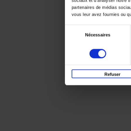
sociaux et d'analyser notre t
partenaires de médias sociaux
vous leur avez fournies ou qu'
Sélection
Nécessaires
du
consentement
Refuser