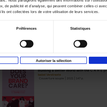
rafic. Nous partageons également des informations sur l'utilisati
, de publicité et d'analyse, qui peuvent combiner celles-ci avec
Building Bonds = Building Bus
ils ont collectées lors de votre utilisation de leurs services.
How to win buyers’ trust in a turbulent digi
Jochen Roef
Jozefien De Feyter
Carolien Boom
Couverture souple
2025
200
Préférences
Statistiques
Autoriser la sélection
Does Your Brand Care?
(EN)
Building a Better World with the C A R E pr
Isabel Verstraete
Couverture souple
2021
147