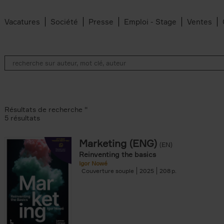
Vacatures
Société
Presse
Emploi - Stage
Ventes
Résultats de recherche ''
5 résultats
Marketing (ENG)
(EN)
lter
Reinventing the basics
Igor Nowé
Couverture souple
2025
208
te filter
r
Feyter filter
an Belleghem filter