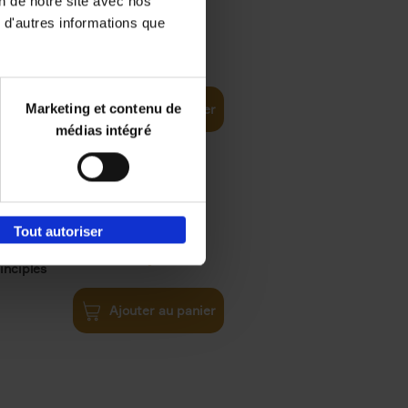
on de notre site avec nos
 d'autres informations que
iness
€
29,
99
(EN)
tal world
Marketing et contenu de
Ajouter au panier
médias intégré
Tout autoriser
€
34,
99
inciples
Ajouter au panier