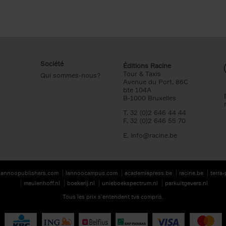
Société
Éditions Racine
Tour & Taxis
Qui sommes-nous?
Avenue du Port, 86C
bte 104A
B-1000 Bruxelles
T. 32 (0)2 646 44 44
F. 32 (0)2 646 55 70
E.
info@racine.be
lannoopublishers.com
lannoocampus.com
academiapress.be
racine.be
terra
meulenhoff.nl
boekerij.nl
unieboekspectrum.nl
parkuitgevers.nl
Tous les prix s’entendent tva compris.