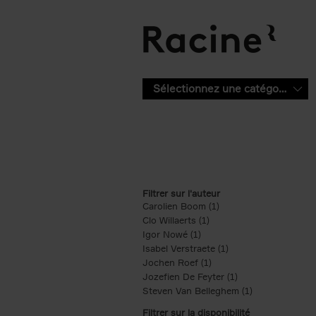
Aller au contenu principal
Sélectionnez une catégorie
Filtrer sur l'auteur
Carolien Boom (1)
Apply Carolien Boom fi
Clo Willaerts (1)
Apply Clo Willaerts filter
Igor Nowé (1)
Apply Igor Nowé filter
Isabel Verstraete (1)
Apply Isabel Verstrae
Jochen Roef (1)
Apply Jochen Roef filte
Jozefien De Feyter (1)
Apply Jozefien De 
Steven Van Belleghem (1)
Apply Steven V
Filtrer sur la disponibilité