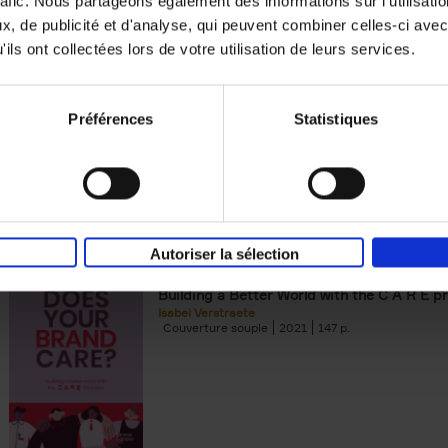
rafic. Nous partageons également des informations sur l'utilisati
, de publicité et d'analyse, qui peuvent combiner celles-ci avec
Building Bonds = Building Bus
ils ont collectées lors de votre utilisation de leurs services.
How to win buyers’ trust in a turbulent digi
Jochen Roef
Jozefien De Feyter
Carolien Boom
Couverture souple
2025
200
Préférences
Statistiques
Autoriser la sélection
Does Your Brand Care?
(EN)
Building a Better World with the C A R E pr
Isabel Verstraete
Couverture souple
2021
147