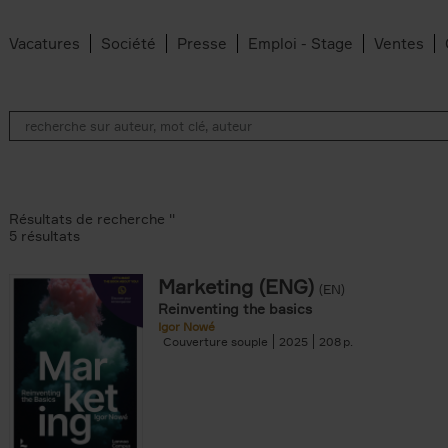
Vacatures
Société
Presse
Emploi - Stage
Ventes
Résultats de recherche ''
5 résultats
Marketing (ENG)
(EN)
lter
Reinventing the basics
Igor Nowé
Couverture souple
2025
208
te filter
r
Feyter filter
an Belleghem filter