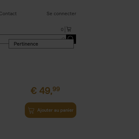
Contact
Se connecter
0
Pertinence
€
49,
99
Ajouter au panier