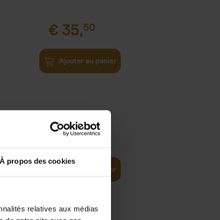
€
35,
50
Ajouter au panier
€
37,
50
)
ellent
À propos des cookies
Ajouter au panier
nnalités relatives aux médias