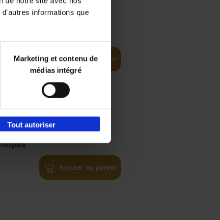
on de notre site avec nos
 d'autres informations que
iness
€
29,
99
(EN)
tal world
Marketing et contenu de
Ajouter au panier
médias intégré
Tout autoriser
€
34,
99
inciples
Ajouter au panier