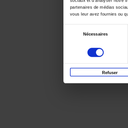
sociaux et d'analyser notre t
partenaires de médias sociaux
vous leur avez fournies ou qu'
Sélection
Nécessaires
du
consentement
Refuser