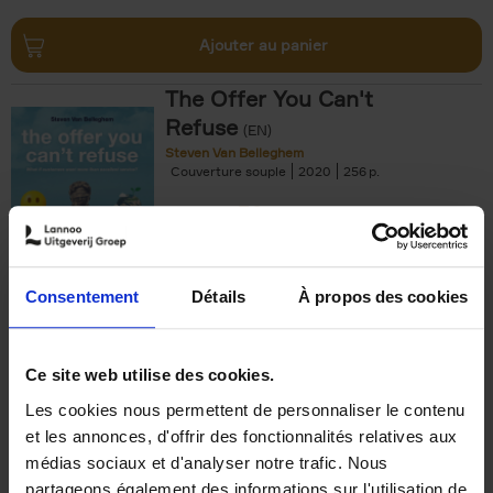
Ajouter au panier
The Offer You Can't
Refuse
(EN)
Steven Van Belleghem
Couverture souple
2020
256
€
37,
50
Consentement
Détails
À propos des cookies
Ajouter au panier
Ce site web utilise des cookies.
Les cookies nous permettent de personnaliser le contenu
Building Bonds = Building
et les annonces, d'offrir des fonctionnalités relatives aux
Business
(EN)
médias sociaux et d'analyser notre trafic. Nous
Jochen Roef
Jozefien De Feyter
Carolien Boom
partageons également des informations sur l'utilisation de
Couverture souple
2025
200