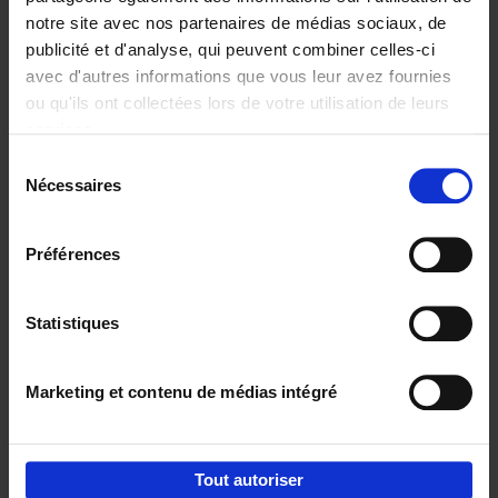
notre site avec nos partenaires de médias sociaux, de
€
29,
99
publicité et d'analyse, qui peuvent combiner celles-ci
avec d'autres informations que vous leur avez fournies
ou qu'ils ont collectées lors de votre utilisation de leurs
services.
Sélection
Nécessaires
du
Ajouter au panier
consentement
Digital marketing like a PRO -
Préférences
completely revised edition
(EN)
Clo Willaerts
Couverture souple
2022
226
Statistiques
€
35,
50
Marketing et contenu de médias intégré
Tout autoriser