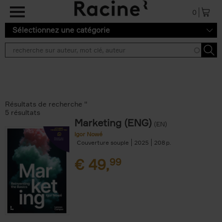
Aller au contenu principal
0
Sélectionnez une catégorie
Résultats de recherche ''
5 résultats
Marketing (ENG)
(EN)
Igor Nowé
Couverture souple
2025
208
€
49,
99