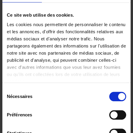
Ajouter au panier
Ce site web utilise des cookies.
Les cookies nous permettent de personnaliser le contenu
Digital marketing like a PRO -
et les annonces, d'offrir des fonctionnalités relatives aux
completely revised edition
(EN)
médias sociaux et d'analyser notre trafic. Nous
Clo Willaerts
partageons également des informations sur l'utilisation de
Couverture souple
2022
226
notre site avec nos partenaires de médias sociaux, de
€
35,
50
publicité et d'analyse, qui peuvent combiner celles-ci
avec d'autres informations que vous leur avez fournies
ou qu'ils ont collectées lors de votre utilisation de leurs
services.
Sélection
Nécessaires
du
Ajouter au panier
consentement
Content Marketing like a
Préférences
PRO
(EN)
Clo Willaerts
Couverture souple
2023
352