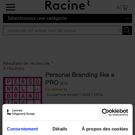
Aller au contenu principal
0
Sélectionnez une catégorie
Résultats de recherche ''
3 résultats
Personal Branding like a
PRO
(EN)
Clo Willaerts
Couverture souple
2026
253
€
34,
99
Consentement
Détails
À propos des cookies