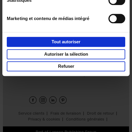
Statistiques
€
37,
50
Marketing et contenu de médias intégré
Tout autoriser
Ajouter au panier
Autoriser la sélection
Refuser
Envie de bonnes idées de lecture, de
réductions, d’actions et d’inspiration ?
Service clients
Frais de livraison
Droit de retour
Privacy & cookies
Conditions générales
Part of
Lannoo Publishing Group