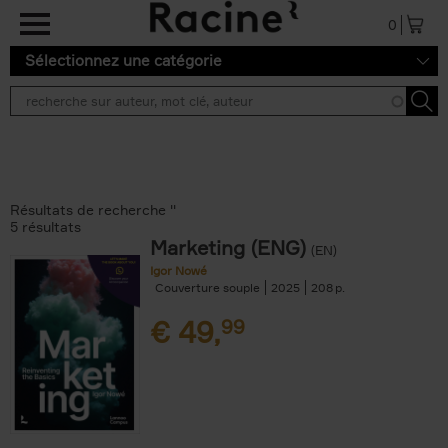
Aller au contenu principal
0
Sélectionnez une catégorie
Résultats de recherche ''
5 résultats
Marketing (ENG)
(EN)
Igor Nowé
Couverture souple
2025
208
€
49,
99