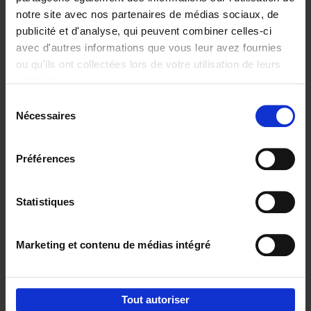
notre site avec nos partenaires de médias sociaux, de
€
29,
99
publicité et d'analyse, qui peuvent combiner celles-ci
avec d'autres informations que vous leur avez fournies
ou qu'ils ont collectées lors de votre utilisation de leurs
services.
Sélection
Nécessaires
du
Ajouter au panier
consentement
Digital marketing like a PRO -
Préférences
completely revised edition
(EN)
Clo Willaerts
Couverture souple
2022
226
Statistiques
€
35,
50
Marketing et contenu de médias intégré
Tout autoriser