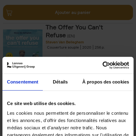
Ajouter au panier
The Offer You Can't
Refuse
(EN)
Steven Van Belleghem
Couverture souple
2020
256
€
37,
50
Consentement
Détails
À propos des cookies
Ajouter au panier
Ce site web utilise des cookies.
Les cookies nous permettent de personnaliser le contenu
Building Bonds = Building
et les annonces, d'offrir des fonctionnalités relatives aux
Business
(EN)
médias sociaux et d'analyser notre trafic. Nous
Jochen Roef
Jozefien De Feyter
Carolien Boom
partageons également des informations sur l'utilisation de
Couverture souple
2025
200