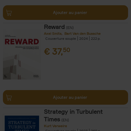
Ajouter au panier
Reward
(EN)
Axel Smits
Bart Van den Bussche
Couverture souple
2024
222
€
37,
50
Ajouter au panier
Strategy in Turbulent
Times
(EN)
Kurt Verweire
Couverture souple
2023
260