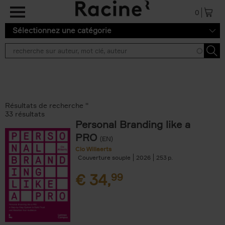
Aller au contenu principal
0
Sélectionnez une catégorie
Résultats de recherche ''
33 résultats
Personal Branding like a
PRO
(EN)
Clo Willaerts
Couverture souple
2026
253
€
34,
99