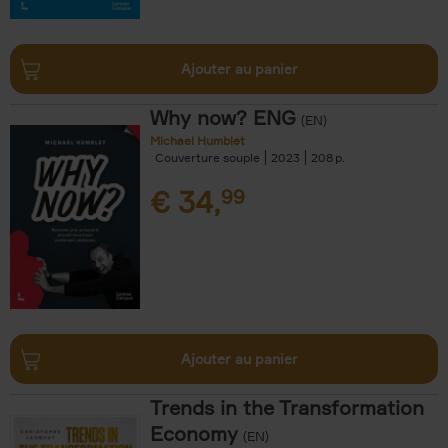
Ajouter au panier
Why now? ENG
(EN)
Michael Humblet
Couverture souple
2023
208
€
34,
99
Ajouter au panier
Trends in the Transformation
Economy
(EN)