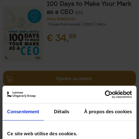
100 Days to Make Your Mark
as a CEO
(EN)
Hans Smellinckx
Couverture souple
2025
144
€
34,
99
Ajouter au panier
Defy Gravity
(EN)
Cedric Dumont
Couverture souple
2025
144
Consentement
Détails
À propos des cookies
€
34,
99
Ce site web utilise des cookies.