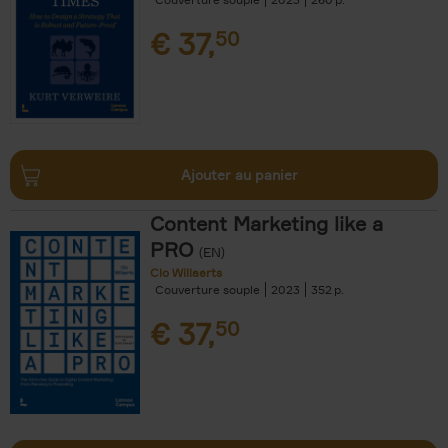
€
37,
50
Ajouter au panier
Content Marketing like a
PRO
(EN)
Clo Willaerts
Couverture souple
2023
352
€
37,
50