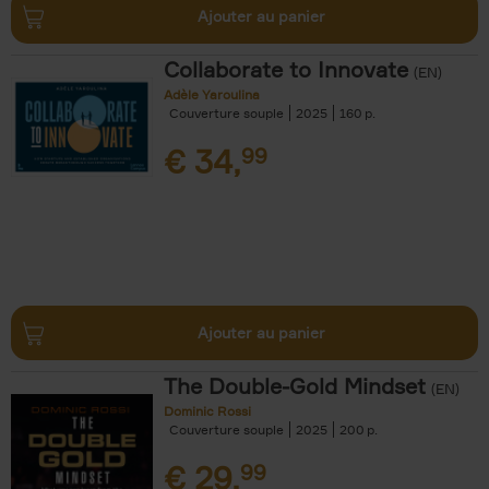
Ajouter au panier
Collaborate to Innovate
(EN)
Adèle Yaroulina
Couverture souple
2025
160
€
34,
99
Ajouter au panier
The Double-Gold Mindset
(EN)
Dominic Rossi
Couverture souple
2025
200
€
29,
99