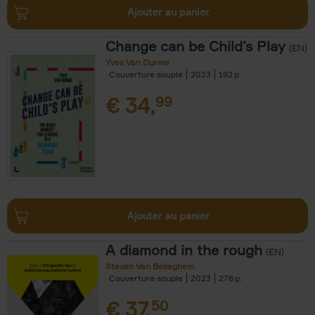
Ajouter au panier
Change can be Child’s Play
(EN)
Yves Van Durme
Couverture souple
2023
192
€
34,
99
Ajouter au panier
A diamond in the rough
(EN)
Steven Van Belleghem
Couverture souple
2023
276
€
37,
50