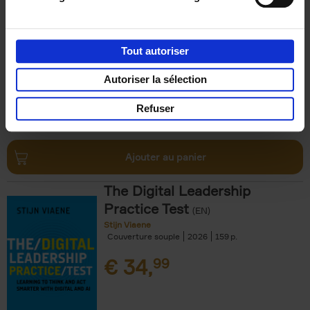
Humanity
(EN)
Jackie Janssen
Couverture souple
2026
197
Tout autoriser
€
34,
99
Autoriser la sélection
Refuser
Ajouter au panier
The Digital Leadership
Practice Test
(EN)
Stijn Viaene
Couverture souple
2026
159
€
34,
99