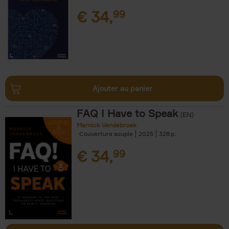
€
34,
99
Ajouter au panier
FAQ I Have to Speak
(EN)
Marnick Vandebroek
Couverture souple
2025
328
€
34,
99