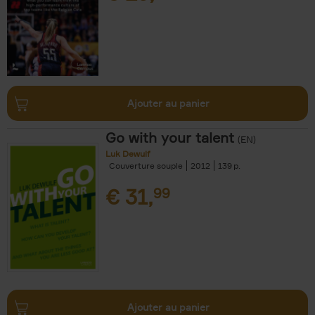
Ajouter au panier
Go with your talent
(EN)
Luk Dewulf
Couverture souple
2012
139
€
31,
99
Ajouter au panier