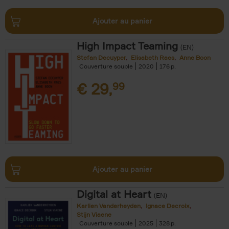
Ajouter au panier
High Impact Teaming
(EN)
Stefan Decuyper
Elisabeth Raes
Anne Boon
Couverture souple
2020
176
€
29,
99
Ajouter au panier
Digital at Heart
(EN)
Karlien Vanderheyden
Ignace Decroix
Stijn Viaene
Couverture souple
2025
328