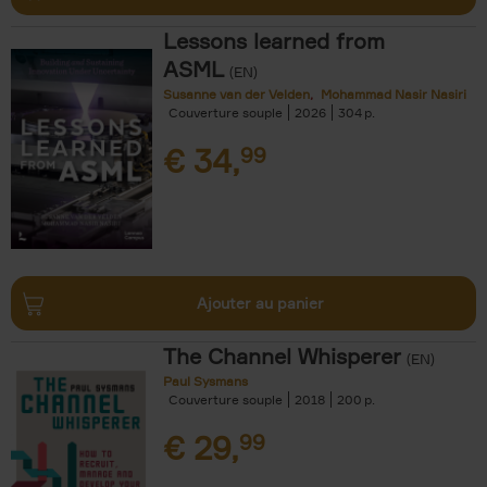
Lessons learned from
ASML
(EN)
Susanne van der Velden
Mohammad Nasir Nasiri
Couverture souple
2026
304
€
34,
99
Ajouter au panier
The Channel Whisperer
(EN)
Paul Sysmans
Couverture souple
2018
200
€
29,
99