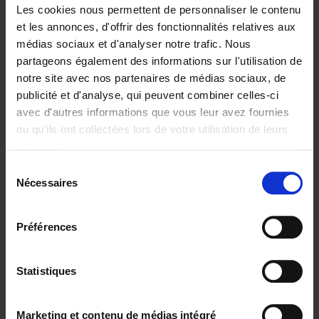
Les cookies nous permettent de personnaliser le contenu
et les annonces, d'offrir des fonctionnalités relatives aux
médias sociaux et d'analyser notre trafic. Nous
partageons également des informations sur l'utilisation de
Ajouter au panier
notre site avec nos partenaires de médias sociaux, de
publicité et d'analyse, qui peuvent combiner celles-ci
Reshape Your Career
(EN)
avec d'autres informations que vous leur avez fournies
Bärbel Buyse
ou qu'ils ont collectées lors de votre utilisation de leurs
Couverture souple
2026
200
services.
€
34,
99
Sélection
Nécessaires
du
consentement
Préférences
Statistiques
Ajouter au panier
AI, The Rediscovery of
Marketing et contenu de médias intégré