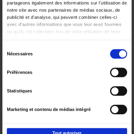
partageons également des informations sur l'utilisation de
notre site avec nos partenaires de médias sociaux, de
Ajouter au panier
publicité et d'analyse, qui peuvent combiner celles-ci
avec d'autres informations que vous leur avez fournies
Content Marketing like a
ou qu'ils ont collectées lors de votre utilisation de leurs
PRO
(EN)
services.
Clo Willaerts
Couverture souple
2023
352
Sélection
Nécessaires
du
€
37,
50
consentement
Préférences
Statistiques
Ajouter au panier
Marketing et contenu de médias intégré
Envie de bonnes idées de lecture, de
réductions, d’actions et d’inspiration ?
Tout autoriser