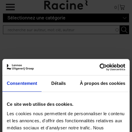
Aller au contenu principal
0
Sélectionnez une catégorie
Résultats de recherche ''
2 résultats
Personal Branding like a
PRO
(EN)
Consentement
Détails
À propos des cookies
Clo Willaerts
Couverture souple
2026
253
€
34,
99
Ce site web utilise des cookies.
Les cookies nous permettent de personnaliser le contenu
et les annonces, d'offrir des fonctionnalités relatives aux
médias sociaux et d'analyser notre trafic. Nous