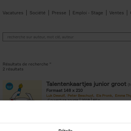
Vacatures
Société
Presse
Emploi - Stage
Ventes
Résultats de recherche ''
2 résultats
Talentenkaartjes junior groot
(
Formaat 148 x 210
Luk Dewulf
Peter Beschuyt
Els Pronk
Emma Th
ilter
Couverture souple
2018
60
filter
Détails