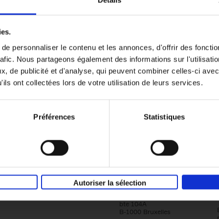
ouple filter
omie & Management filter
Go with your talent
(EN)
ies.
Luk Dewulf
e personnaliser le contenu et les annonces, d'offrir des fonctio
Couverture souple
2012
139
rafic. Nous partageons également des informations sur l'utilisati
, de publicité et d'analyse, qui peuvent combiner celles-ci avec
ils ont collectées lors de votre utilisation de leurs services.
Préférences
Statistiques
Société
Éditions Racine
Autoriser la sélection
Tour & Taxis
Qui sommes-nous?
Avenue du Port, 86C
bte 104A
B-1000 Bruxelles