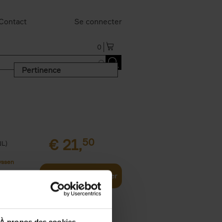
Contact
Se connecter
0
Pertinence
€
21,
50
NL)
yssen
Ajouter au panier
À propos des cookies