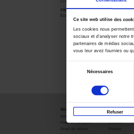
(-)
Remove Couverture souple filter
Couverture souple
Filtrer sur une catégorie racine
Économie & Management (2)
Apply Écon
Ce site web utilise des cook
Les cookies nous permettent d
sociaux et d'analyser notre t
partenaires de médias sociaux
vous leur avez fournies ou qu'
Sélection
Nécessaires
du
consentement
Webshop
Business
Refuser
Service clients
Ventes
Frais de livraison
Société
Droit de retour
Presse