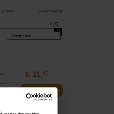
Contact
Se connecter
0
Pertinence
€
21,
50
NL)
yssen
Ajouter au panier
À propos des cookies