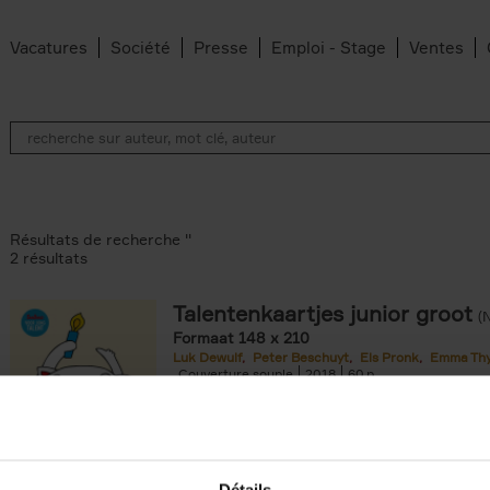
Vacatures
Société
Presse
Emploi - Stage
Ventes
Résultats de recherche ''
2 résultats
Talentenkaartjes junior groot
(
Formaat 148 x 210
Luk Dewulf
Peter Beschuyt
Els Pronk
Emma Th
ilter
Couverture souple
2018
60
filter
Détails