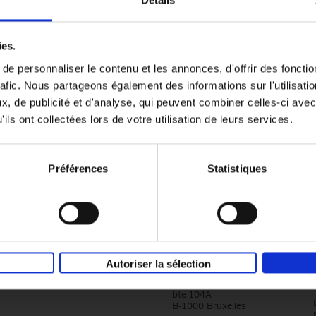
omie & Management filter
Go with your talent
(EN)
ies.
Luk Dewulf
e personnaliser le contenu et les annonces, d'offrir des fonctio
Couverture souple
2012
139
rafic. Nous partageons également des informations sur l'utilisati
, de publicité et d'analyse, qui peuvent combiner celles-ci avec
ils ont collectées lors de votre utilisation de leurs services.
Préférences
Statistiques
Société
Éditions Racine
Autoriser la sélection
Tour & Taxis
Qui sommes-nous?
Avenue du Port, 86C
bte 104A
B-1000 Bruxelles