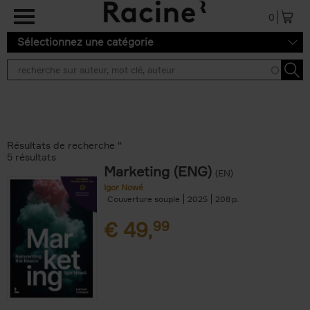
Aller au contenu principal
0
Sélectionnez une catégorie
Résultats de recherche ''
5 résultats
Marketing (ENG)
(EN)
Igor Nowé
Couverture souple
2025
208
€
49,
99