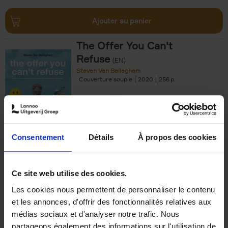
Ajouter au panier
The Offer You Can't
Refuse
(EN)
Steven Van Belleghem
Couverture souple
2020
256
€
37,
50
Consentement
Détails
À propos des cookies
Ajouter au panier
Ce site web utilise des cookies.
Les cookies nous permettent de personnaliser le contenu
Building Bonds = Building
et les annonces, d'offrir des fonctionnalités relatives aux
Business
(EN)
médias sociaux et d'analyser notre trafic. Nous
Jochen Roef
Jozefien De Feyter
Carolien Boom
partageons également des informations sur l'utilisation de
Couverture souple
2025
200