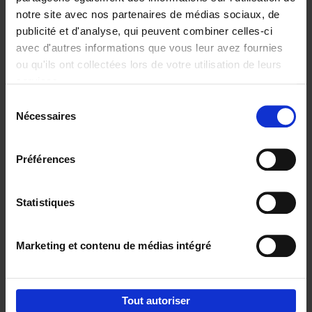
notre site avec nos partenaires de médias sociaux, de
€
29,
99
publicité et d'analyse, qui peuvent combiner celles-ci
avec d'autres informations que vous leur avez fournies
ou qu'ils ont collectées lors de votre utilisation de leurs
services.
Sélection
Nécessaires
du
Ajouter au panier
consentement
Digital marketing like a PRO -
Préférences
completely revised edition
(EN)
Clo Willaerts
Couverture souple
2022
226
Statistiques
€
35,
50
Marketing et contenu de médias intégré
Tout autoriser