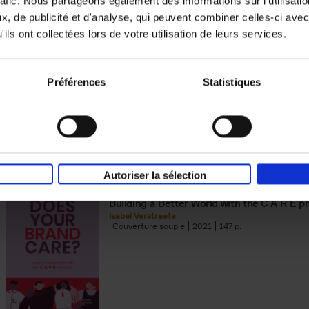
rafic. Nous partageons également des informations sur l'utilisati
, de publicité et d'analyse, qui peuvent combiner celles-ci avec
Digital marketing like a PRO -
ils ont collectées lors de votre utilisation de leurs services.
completely revised edition
(EN)
Prepare. Run. Optimize.
Clo Willaerts
Préférences
Statistiques
Couverture souple
2022
226
Autoriser la sélection
Does Your Brand Care?
(EN)
Building a Better World with the C A R E pr
Isabel Verstraete
Couverture souple
2021
147