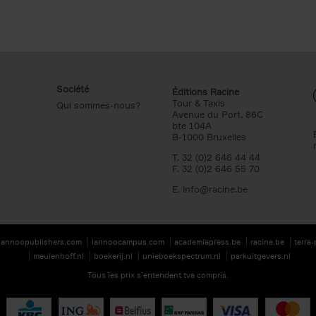
Société
Éditions Racine
Tour & Taxis
Qui sommes-nous?
Avenue du Port, 86C
bte 104A
B-1000 Bruxelles
T. 32 (0)2 646 44 44
F. 32 (0)2 646 55 70
E.
info@racine.be
lannoopublishers.com
lannoocampus.com
academiapress.be
racine.be
terra
meulenhoff.nl
boekerij.nl
unieboekspectrum.nl
parkuitgevers.nl
Tous les prix s’entendent tva compris.