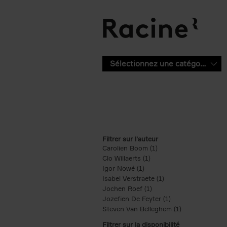
Aller au contenu principal
Sélectionnez une catégorie
Filtrer sur l'auteur
Carolien Boom (1)
Apply Carolien Boom fi
Clo Willaerts (1)
Apply Clo Willaerts filter
Igor Nowé (1)
Apply Igor Nowé filter
Isabel Verstraete (1)
Apply Isabel Verstrae
Jochen Roef (1)
Apply Jochen Roef filte
Jozefien De Feyter (1)
Apply Jozefien De 
Steven Van Belleghem (1)
Apply Steven V
Filtrer sur la disponibilité