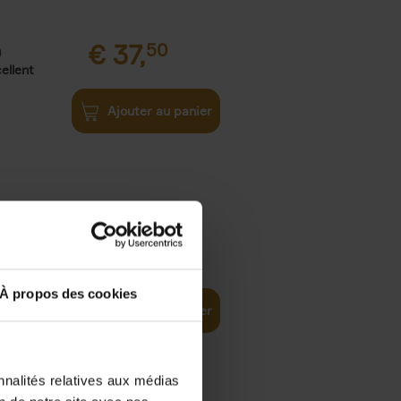
€
37,
50
)
ellent
Ajouter au panier
iness
€
29,
99
(EN)
tal world
À propos des cookies
Ajouter au panier
nnalités relatives aux médias