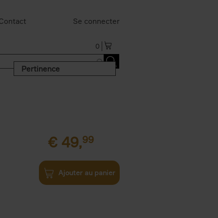
Contact
Se connecter
0
Pertinence
€
49,
99
Ajouter au panier