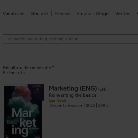
Vacatures
Société
Presse
Emploi - Stage
Ventes
Résultats de recherche ''
5 résultats
Marketing (ENG)
(EN)
lter
Reinventing the basics
Igor Nowé
Couverture souple
2025
208
te filter
r
Feyter filter
an Belleghem filter