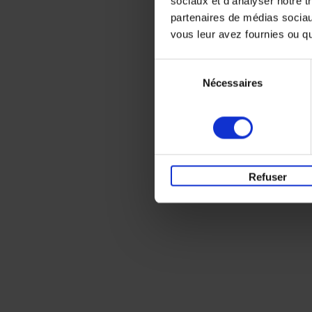
sociaux et d'analyser notre t
partenaires de médias sociaux
vous leur avez fournies ou qu'
Sélection
Nécessaires
du
consentement
Refuser