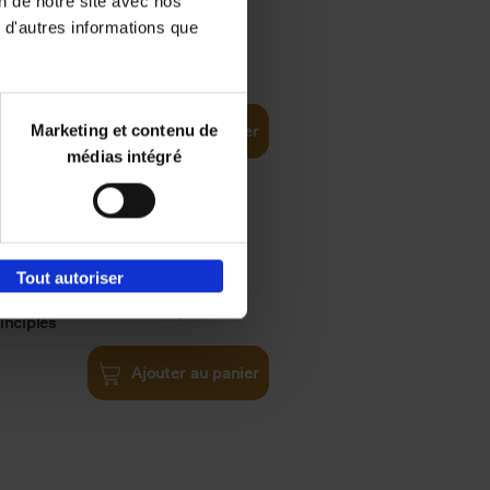
on de notre site avec nos
 d'autres informations que
€
35,
50
Marketing et contenu de
Ajouter au panier
médias intégré
Tout autoriser
€
34,
99
inciples
Ajouter au panier