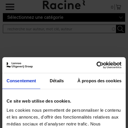
Aller au contenu principal
0
Sélectionnez une catégorie
Résultats de recherche ''
2 résultats
Does Your Brand Care?
(EN)
Isabel Verstraete
Consentement
Détails
À propos des cookies
Couverture souple
2021
147
€
34,
99
Ce site web utilise des cookies.
Les cookies nous permettent de personnaliser le contenu
et les annonces, d'offrir des fonctionnalités relatives aux
médias sociaux et d'analyser notre trafic. Nous