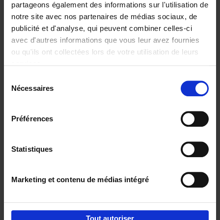
partageons également des informations sur l'utilisation de
notre site avec nos partenaires de médias sociaux, de
Ajouter au panier
publicité et d'analyse, qui peuvent combiner celles-ci
avec d'autres informations que vous leur avez fournies
The CARE Principles -
ou qu'ils ont collectées lors de votre utilisation de leurs
Leadership Playbook
(EN)
services.
Isabel Verstraete
Couverture souple
2024
216
Sélection
Nécessaires
du
€
34,
99
consentement
Préférences
Statistiques
Ajouter au panier
Marketing et contenu de médias intégré
Envie de bonnes idées de lecture, de
réductions, d’actions et d’inspiration ?
Tout autoriser