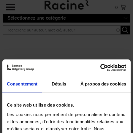
Aller au contenu principal
0
Sélectionnez une catégorie
Résultats de recherche ''
2 résultats
Operating With Positive
Impact
(EN)
Consentement
Détails
À propos des cookies
Axel Smits
Jochen Vincke
Couverture souple
2023
214
€
34,
99
Ce site web utilise des cookies.
Les cookies nous permettent de personnaliser le contenu
et les annonces, d'offrir des fonctionnalités relatives aux
médias sociaux et d'analyser notre trafic. Nous