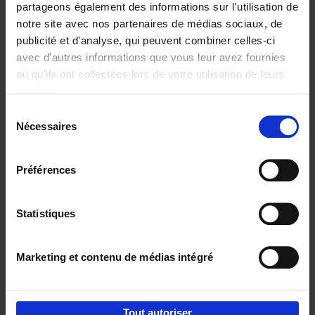
partageons également des informations sur l'utilisation de
notre site avec nos partenaires de médias sociaux, de
Ajouter au panier
publicité et d'analyse, qui peuvent combiner celles-ci
avec d'autres informations que vous leur avez fournies
Reward
(EN)
ou qu'ils ont collectées lors de votre utilisation de leurs
Axel Smits
Bart Van den Bussche
services.
Couverture souple
2024
222
Sélection
€
37,
50
Nécessaires
du
consentement
Préférences
Statistiques
Ajouter au panier
Marketing et contenu de médias intégré
Envie de bonnes idées de lecture, de
réductions, d’actions et d’inspiration ?
Tout autoriser