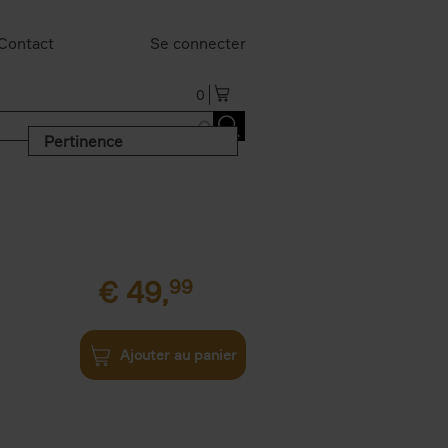
Contact
Se connecter
0
Pertinence
€
49,
99
Ajouter au panier