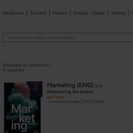
Vacatures
Société
Presse
Emploi - Stage
Ventes
Résultats de recherche ''
5 résultats
Marketing (ENG)
(EN)
lter
Reinventing the basics
Igor Nowé
Couverture souple
2025
208
te filter
r
Feyter filter
an Belleghem filter