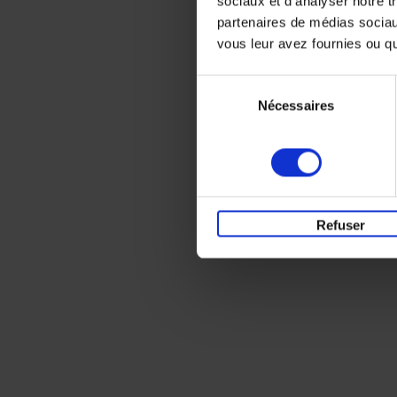
sociaux et d'analyser notre t
partenaires de médias sociaux
vous leur avez fournies ou qu'
Sélection
Nécessaires
du
consentement
Refuser