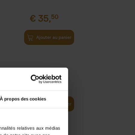
€
35,
50
Ajouter au panier
€
37,
50
)
ellent
À propos des cookies
Ajouter au panier
nnalités relatives aux médias