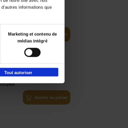
on de notre site avec nos
 d'autres informations que
iness
€
29,
99
(EN)
tal world
Marketing et contenu de
Ajouter au panier
médias intégré
Tout autoriser
€
34,
99
inciples
Ajouter au panier