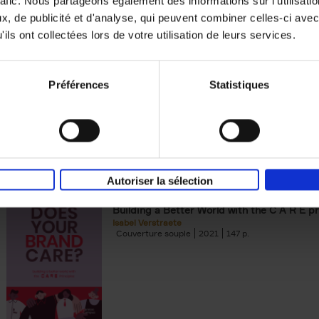
rafic. Nous partageons également des informations sur l'utilisati
, de publicité et d'analyse, qui peuvent combiner celles-ci avec
Building Bonds = Building Bus
ils ont collectées lors de votre utilisation de leurs services.
How to win buyers’ trust in a turbulent digi
Jochen Roef
Jozefien De Feyter
Carolien Boom
Couverture souple
2025
200
Préférences
Statistiques
Autoriser la sélection
Does Your Brand Care?
(EN)
Building a Better World with the C A R E pr
Isabel Verstraete
Couverture souple
2021
147