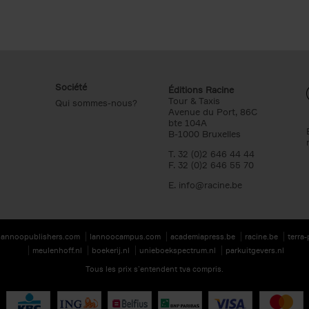
Société
Éditions Racine
Tour & Taxis
Qui sommes-nous?
Avenue du Port, 86C
bte 104A
B-1000 Bruxelles
T. 32 (0)2 646 44 44
F. 32 (0)2 646 55 70
E.
info@racine.be
lannoopublishers.com
lannoocampus.com
academiapress.be
racine.be
terra
meulenhoff.nl
boekerij.nl
unieboekspectrum.nl
parkuitgevers.nl
Tous les prix s’entendent tva compris.