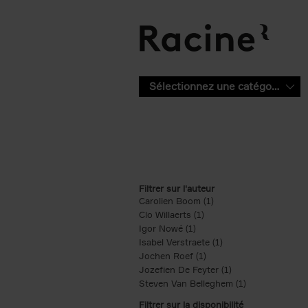
Aller au contenu principal
Sélectionnez une catégorie
Filtrer sur l'auteur
Carolien Boom (1)
Apply Carolien Boom fi
Clo Willaerts (1)
Apply Clo Willaerts filter
Igor Nowé (1)
Apply Igor Nowé filter
Isabel Verstraete (1)
Apply Isabel Verstrae
Jochen Roef (1)
Apply Jochen Roef filte
Jozefien De Feyter (1)
Apply Jozefien De 
Steven Van Belleghem (1)
Apply Steven V
Filtrer sur la disponibilité