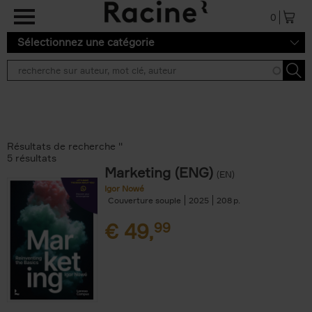
Aller au contenu principal
0
Sélectionnez une catégorie
Résultats de recherche ''
5 résultats
Marketing (ENG)
(EN)
Igor Nowé
Couverture souple
2025
208
€
49,
99