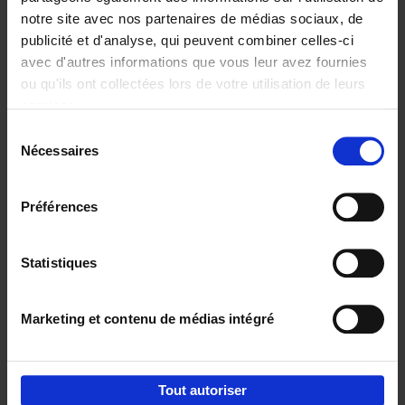
notre site avec nos partenaires de médias sociaux, de
€
37,
50
publicité et d'analyse, qui peuvent combiner celles-ci
avec d'autres informations que vous leur avez fournies
ou qu'ils ont collectées lors de votre utilisation de leurs
services.
Sélection
Nécessaires
du
Ajouter au panier
consentement
Building Bonds = Building
Préférences
Business
(EN)
Jochen Roef
Jozefien De Feyter
Carolien Boom
Couverture souple
2025
200
Statistiques
€
29,
99
Marketing et contenu de médias intégré
Tout autoriser