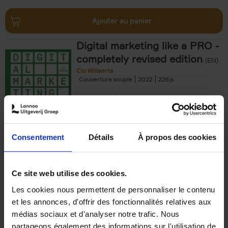
Ajouter au panier
Digital marketing like a PRO -
completely revised edition
(EN)
Clo Willaerts
Couverture souple
2022
226
€
35,
50
Consentement
Détails
À propos des cookies
Ajouter au panier
Ce site web utilise des cookies.
Les cookies nous permettent de personnaliser le contenu
The Offer You Can't
et les annonces, d'offrir des fonctionnalités relatives aux
Refuse
(EN)
médias sociaux et d'analyser notre trafic. Nous
Steven Van Belleghem
partageons également des informations sur l'utilisation de
Couverture souple
2020
256