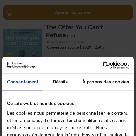
Ajouter au panier
The Offer You Can't
Refuse
(EN)
Steven Van Belleghem
Couverture souple
2020
256
€
37,
50
Consentement
Détails
À propos des cookies
Ajouter au panier
Ce site web utilise des cookies.
Les cookies nous permettent de personnaliser le contenu
Building Bonds = Building
et les annonces, d'offrir des fonctionnalités relatives aux
Business
(EN)
médias sociaux et d'analyser notre trafic. Nous
Jochen Roef
Jozefien De Feyter
Carolien Boom
partageons également des informations sur l'utilisation de
Couverture souple
2025
200