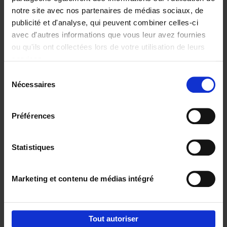
notre site avec nos partenaires de médias sociaux, de
€
29,
99
publicité et d'analyse, qui peuvent combiner celles-ci
avec d'autres informations que vous leur avez fournies
ou qu'ils ont collectées lors de votre utilisation de leurs
services.
Sélection
Nécessaires
du
Ajouter au panier
consentement
Digital marketing like a PRO -
Préférences
completely revised edition
(EN)
Clo Willaerts
Couverture souple
2022
226
Statistiques
€
35,
50
Marketing et contenu de médias intégré
Tout autoriser