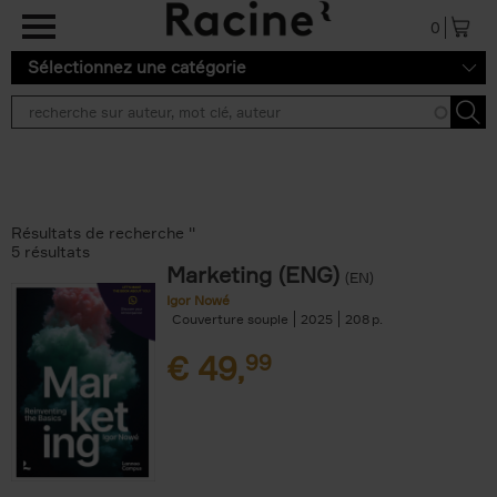
Aller au contenu principal
0
Sélectionnez une catégorie
Résultats de recherche ''
5 résultats
Marketing (ENG)
(EN)
Igor Nowé
Couverture souple
2025
208
€
49,
99